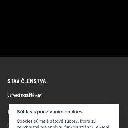
STAV ČLENSTVA
Užívateľ neprihlásený
FITNESS.FORMFACTORY.SK
Súhlas s používaním cookies
Cookies sú malé dátové súbory, ktoré sú
Úvod
nevyhnutné pre správnu funkciu stránok, a ktoré