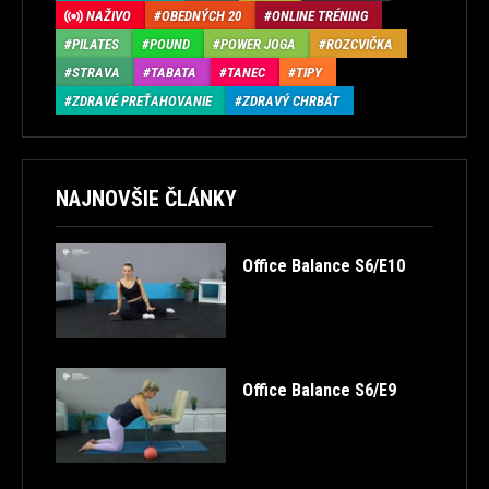
NAŽIVO
OBEDNÝCH 20
ONLINE TRÉNING
PILATES
POUND
POWER JOGA
ROZCVIČKA
STRAVA
TABATA
TANEC
TIPY
ZDRAVÉ PREŤAHOVANIE
ZDRAVÝ CHRBÁT
NAJNOVŠIE ČLÁNKY
Office Balance S6/E10
Office Balance S6/E9