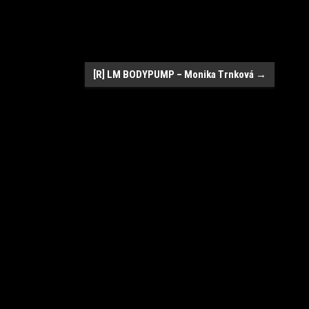
[R] LM BODYPUMP – Monika Trnková
→