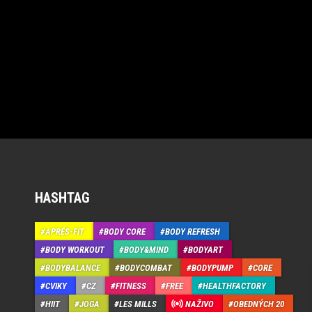
HASHTAG
APRÉS-FIT
BODY CORE
BODY REFRESH
BODY WORKOUT
BODY&MIND
BODYART
BODYBALANCE
BODYCOMBAT
BODYPUMP
CORE
CVIKY
CZ
FITNESS
FREE
HEALTHFACTORY
HIIT
JOGA
LES MILLS
NAŽIVO
OBEDNÝCH 20