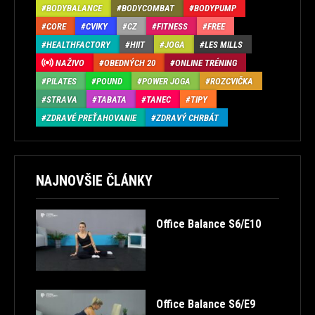
BODYBALANCE
BODYCOMBAT
BODYPUMP
CORE
CVIKY
CZ
FITNESS
FREE
HEALTHFACTORY
HIIT
JOGA
LES MILLS
NAŽIVO
OBEDNÝCH 20
ONLINE TRÉNING
PILATES
POUND
POWER JOGA
ROZCVIČKA
STRAVA
TABATA
TANEC
TIPY
ZDRAVÉ PREŤAHOVANIE
ZDRAVÝ CHRBÁT
NAJNOVŠIE ČLÁNKY
Office Balance S6/E10
Office Balance S6/E9