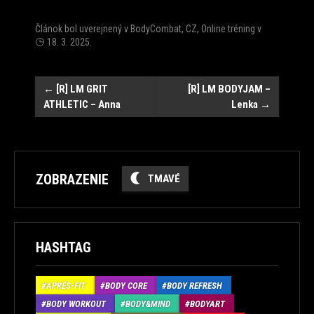
Článok bol uverejnený v
BodyCombat
,
CZ
,
Online tréning
v
18. 3. 2025
.
Post
←
[R] LM GRIT
[R] LM BODYJAM –
ATHLETIC – Anna
Lenka
→
navigation
ZOBRAZENIE
TMAVÉ
HASHTAG
APRÉS-FIT
BODY CORE
BODY REFRESH
BODY WORKOUT
BODY&MIND
BODYART