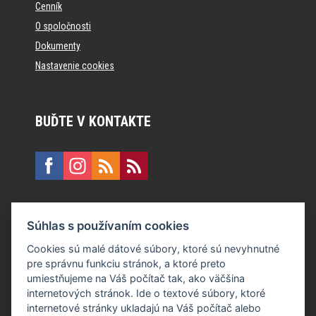
Cenník
O spoločnosti
Dokumenty
Nastavenie cookies
BUĎTE V KONTAKTE
KONTAKT
Súhlas s používaním cookies
E:
recepcia@formfactory.sk
Cookies sú malé dátové súbory, ktoré sú nevyhnutné
pre správnu funkciu stránok, a ktoré preto
Form Factory Slovakia s.r.o., Ružová dolina 480/6, 821 08
umiestňujeme na Váš počítač tak, ako väčšina
Bratislava
internetových stránok. Ide o textové súbory, ktoré
internetové stránky ukladajú na Váš počítač alebo