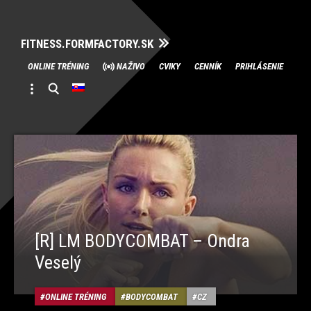
FITNESS.FORMFACTORY.SK
Skip
ONLINE TRÉNING
NAŽIVO
CVIKY
CENNÍK
PRIHLÁSENIE
to
content
[R] LM BODYCOMBAT – Ondra
Veselý
ONLINE TRÉNING
BODYCOMBAT
CZ