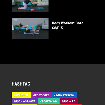
Body Workout Core
S6/E15
HASHTAG
APRÉS-FIT
BODY CORE
BODY REFRESH
BODY WORKOUT
BODY&MIND
BODYART