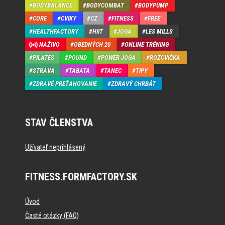
BODYBALANCE
BODYCOMBAT
BODYPUMP
CORE
CVIKY
CZ
FITNESS
FREE
HEALTHFACTORY
HIIT
JOGA
LES MILLS
NAŽIVO
OBEDNÝCH 20
ONLINE TRÉNING
PILATES
POUND
POWER JOGA
ROZCVIČKA
STRAVA
TABATA
TANEC
TIPY
ZDRAVÉ PREŤAHOVANIE
ZDRAVÝ CHRBÁT
STAV ČLENSTVA
Užívateľ neprihlásený
FITNESS.FORMFACTORY.SK
Úvod
Časté otázky (FAQ)