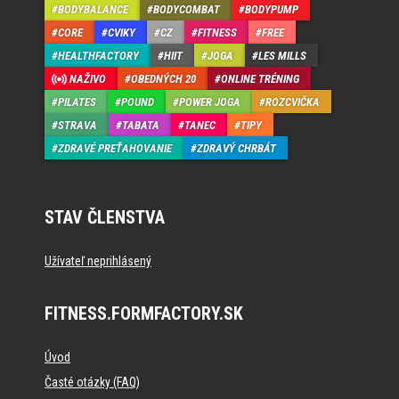
BODYBALANCE
BODYCOMBAT
BODYPUMP
CORE
CVIKY
CZ
FITNESS
FREE
HEALTHFACTORY
HIIT
JOGA
LES MILLS
NAŽIVO
OBEDNÝCH 20
ONLINE TRÉNING
PILATES
POUND
POWER JOGA
ROZCVIČKA
STRAVA
TABATA
TANEC
TIPY
ZDRAVÉ PREŤAHOVANIE
ZDRAVÝ CHRBÁT
STAV ČLENSTVA
Užívateľ neprihlásený
FITNESS.FORMFACTORY.SK
Úvod
Časté otázky (FAQ)