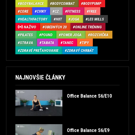
BODYBALANCE
BODYCOMBAT
BODYPUMP
CORE
CVIKY
CZ
FITNESS
FREE
HEALTHFACTORY
HIIT
JOGA
LES MILLS
NAŽIVO
OBEDNÝCH 20
ONLINE TRÉNING
PILATES
POUND
POWER JOGA
ROZCVIČKA
STRAVA
TABATA
TANEC
TIPY
ZDRAVÉ PREŤAHOVANIE
ZDRAVÝ CHRBÁT
NAJNOVŠIE ČLÁNKY
Office Balance S6/E10
Office Balance S6/E9