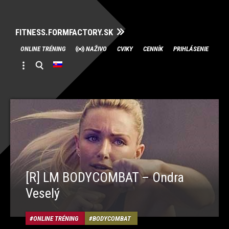
FITNESS.FORMFACTORY.SK
Skip
ONLINE TRÉNING
NAŽIVO
CVIKY
CENNÍK
PRIHLÁSENIE
to
content
[R] LM BODYCOMBAT – Ondra
Veselý
ONLINE TRÉNING
BODYCOMBAT