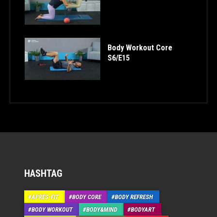
Body Workout Core
S6/E15
HASHTAG
APRÉS-FIT
BODY CORE
BODY REFRESH
BODY WORKOUT
BODY&MIND
BODYART