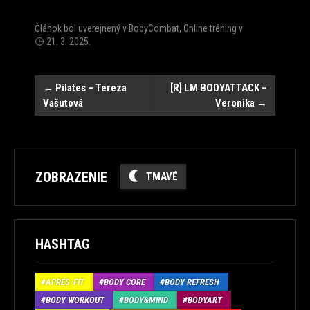
Článok bol uverejnený v
BodyCombat
,
Online tréning
v
21. 3. 2025
.
Post
←
Pilates – Tereza
[R] LM BODYATTACK –
Vašutová
Veronika
→
navigation
ZOBRAZENIE
TMAVÉ
HASHTAG
APRÉS-FIT
BODY CORE
BODY REFRESH
BODY WORKOUT
BODY&MIND
BODYART