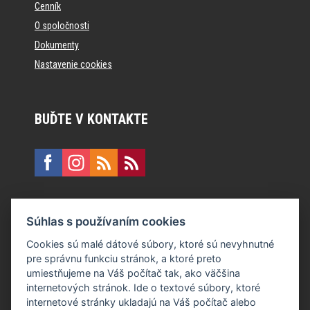
Cenník
O spoločnosti
Dokumenty
Nastavenie cookies
BUĎTE V KONTAKTE
KONTAKT
Súhlas s používaním cookies
E:
recepcia@formfactory.sk
Cookies sú malé dátové súbory, ktoré sú nevyhnutné
pre správnu funkciu stránok, a ktoré preto
Form Factory Slovakia s.r.o., Ružová dolina 480/6, 821 08
umiestňujeme na Váš počítač tak, ako väčšina
Bratislava
internetových stránok. Ide o textové súbory, ktoré
internetové stránky ukladajú na Váš počítač alebo