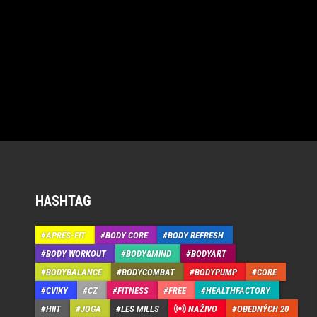
HASHTAG
APRÉS-FIT
BODY CORE
BODY REFRESH
BODY WORKOUT
BODY&MIND
BODYART
BODYBALANCE
BODYCOMBAT
BODYPUMP
CORE
CVIKY
CZ
FITNESS
FREE
HEALTHFACTORY
HIIT
JOGA
LES MILLS
NAŽIVO
OBEDNÝCH 20