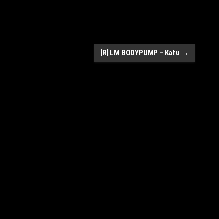
[R] LM BODYPUMP – Kahu
→