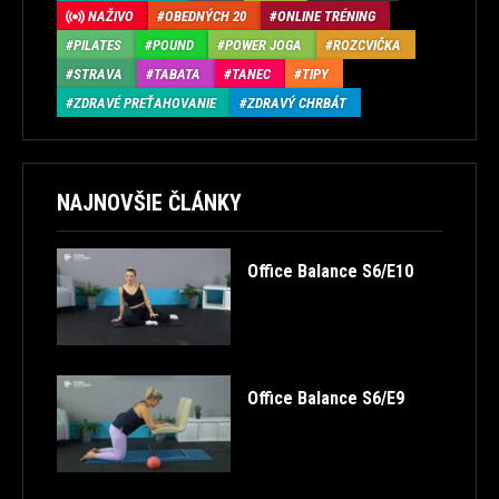
NAŽIVO
OBEDNÝCH 20
ONLINE TRÉNING
PILATES
POUND
POWER JOGA
ROZCVIČKA
STRAVA
TABATA
TANEC
TIPY
ZDRAVÉ PREŤAHOVANIE
ZDRAVÝ CHRBÁT
NAJNOVŠIE ČLÁNKY
Office Balance S6/E10
Office Balance S6/E9