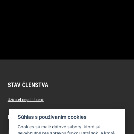
STAV ČLENSTVA
Užívateľ neprihlásený
FITNESS.FORMFACTORY.SK
Súhlas s používaním cookies
Cookies sú malé dátové súbory, ktoré sú
Úvod
nevyhnutné pre správnu funkciu stránok, a ktoré