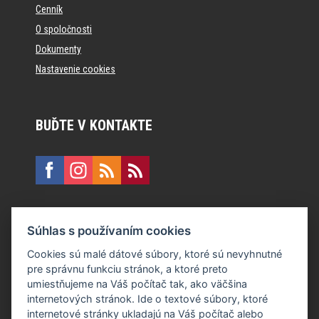
Cenník
O spoločnosti
Dokumenty
Nastavenie cookies
BUĎTE V KONTAKTE
KONTAKT
Súhlas s používaním cookies
E:
recepcia@formfactory.sk
Cookies sú malé dátové súbory, ktoré sú nevyhnutné
pre správnu funkciu stránok, a ktoré preto
Form Factory Slovakia s.r.o., Ružová dolina 480/6, 821 08
umiestňujeme na Váš počítač tak, ako väčšina
Bratislava
internetových stránok. Ide o textové súbory, ktoré
internetové stránky ukladajú na Váš počítač alebo