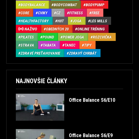
BODYBALANCE
BODYCOMBAT
BODYPUMP
CORE
CVIKY
CZ
FITNESS
FREE
HEALTHFACTORY
HIIT
JOGA
LES MILLS
NAŽIVO
OBEDNÝCH 20
ONLINE TRÉNING
PILATES
POUND
POWER JOGA
ROZCVIČKA
STRAVA
TABATA
TANEC
TIPY
ZDRAVÉ PREŤAHOVANIE
ZDRAVÝ CHRBÁT
NAJNOVŠIE ČLÁNKY
Office Balance S6/E10
Office Balance S6/E9