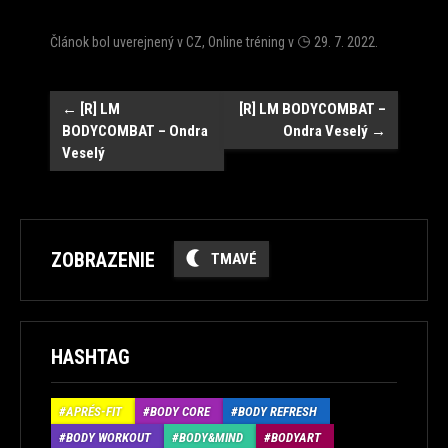
Článok bol uverejnený v
CZ
,
Online tréning
v
29. 7. 2022
.
Post
←
[R] LM
[R] LM BODYCOMBAT –
BODYCOMBAT – Ondra
Ondra Veselý
→
navigation
Veselý
ZOBRAZENIE
TMAVÉ
HASHTAG
APRÉS-FIT
BODY CORE
BODY REFRESH
BODY WORKOUT
BODY&MIND
BODYART