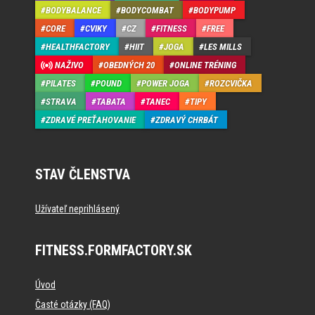
BODYBALANCE
BODYCOMBAT
BODYPUMP
CORE
CVIKY
CZ
FITNESS
FREE
HEALTHFACTORY
HIIT
JOGA
LES MILLS
NAŽIVO
OBEDNÝCH 20
ONLINE TRÉNING
PILATES
POUND
POWER JOGA
ROZCVIČKA
STRAVA
TABATA
TANEC
TIPY
ZDRAVÉ PREŤAHOVANIE
ZDRAVÝ CHRBÁT
STAV ČLENSTVA
Užívateľ neprihlásený
FITNESS.FORMFACTORY.SK
Úvod
Časté otázky (FAQ)