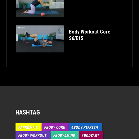
Body Workout Core
S6/E15
HASHTAG
APRÉS-FIT
BODY CORE
BODY REFRESH
BODY WORKOUT
BODY&MIND
BODYART