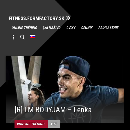
FITNESS.FORMFACTORY.SK
Skip
ONLINE TRÉNING
NAŽIVO
CVIKY
CENNÍK
PRIHLÁSENIE
to
content
[R] LM BODYJAM – Lenka
ONLINE TRÉNING
CZ