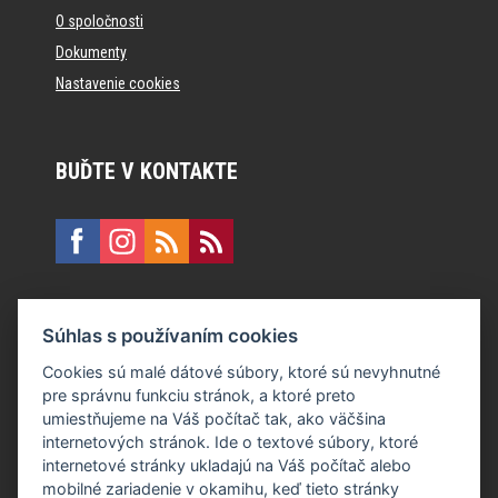
O spoločnosti
Dokumenty
Nastavenie cookies
BUĎTE V KONTAKTE
KONTAKT
Súhlas s používaním cookies
E:
recepcia@formfactory.sk
Cookies sú malé dátové súbory, ktoré sú nevyhnutné
pre správnu funkciu stránok, a ktoré preto
Form Factory Slovakia s.r.o., Ružová dolina 480/6, 821 08
umiestňujeme na Váš počítač tak, ako väčšina
Bratislava
internetových stránok. Ide o textové súbory, ktoré
internetové stránky ukladajú na Váš počítač alebo
mobilné zariadenie v okamihu, keď tieto stránky
Za publikovaný obsah sú zodpovední jednotliví autori.