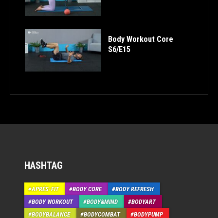
Body Workout Core
S6/E15
HASHTAG
APRÉS-FIT
BODY CORE
BODY REFRESH
BODY WORKOUT
BODY&MIND
BODYART
BODYBALANCE
BODYCOMBAT
BODYPUMP