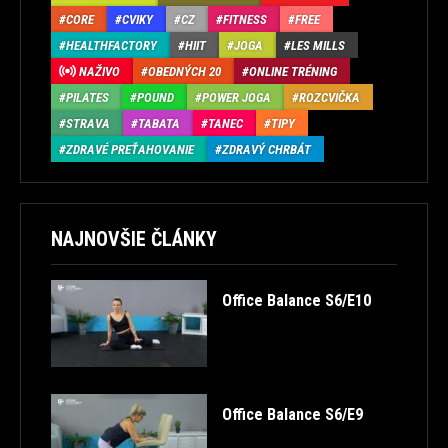
CORE
CVIKY
CZ
FITNESS
FREE
HEALTHFACTORY
HIIT
JOGA
LES MILLS
NAŽIVO
OBEDNÝCH 20
ONLINE TRÉNING
PILATES
POUND
POWER JOGA
ROZCVIČKA
STRAVA
TABATA
TANEC
TIPY
ZDRAVÉ PREŤAHOVANIE
ZDRAVÝ CHRBÁT
NAJNOVŠIE ČLÁNKY
Office Balance S6/E10
Office Balance S6/E9