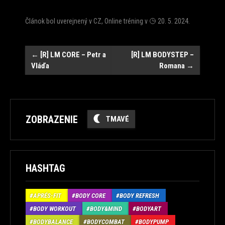
Článok bol uverejnený v
CZ
,
Online tréning
v
20. 5. 2024
.
Post
←
[R] LM CORE – Petr a
[R] LM BODYSTEP –
Vláďa
Romana
→
navigation
ZOBRAZENIE
TMAVÉ
HASHTAG
APRÉS-FIT
BODY CORE
BODY REFRESH
BODY WORKOUT
BODY&MIND
BODYART
BODYBALANCE
BODYCOMBAT
BODYPUMP