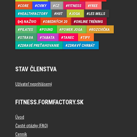
CORE
CVIKY
CZ
FITNESS
FREE
HEALTHFACTORY
HIIT
JOGA
LES MILLS
NAŽIVO
OBEDNÝCH 20
ONLINE TRÉNING
PILATES
POUND
POWER JOGA
ROZCVIČKA
STRAVA
TABATA
TANEC
TIPY
ZDRAVÉ PREŤAHOVANIE
ZDRAVÝ CHRBÁT
STAV ČLENSTVA
Užívateľ neprihlásený
FITNESS.FORMFACTORY.SK
Úvod
Časté otázky (FAQ)
Cenník