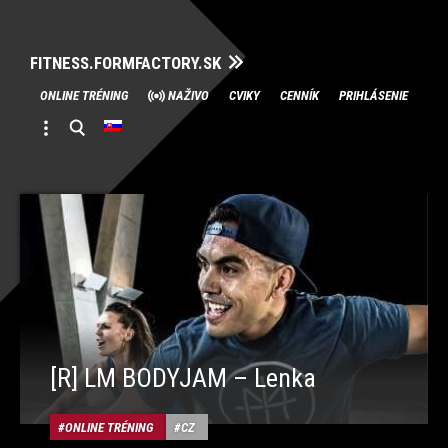
FITNESS.FORMFACTORY.SK
Skip
ONLINE TRÉNING
NAŽIVO
CVIKY
CENNÍK
PRIHLÁSENIE
to
content
[R] LM BODYJAM – Lenka
ONLINE TRÉNING
CZ