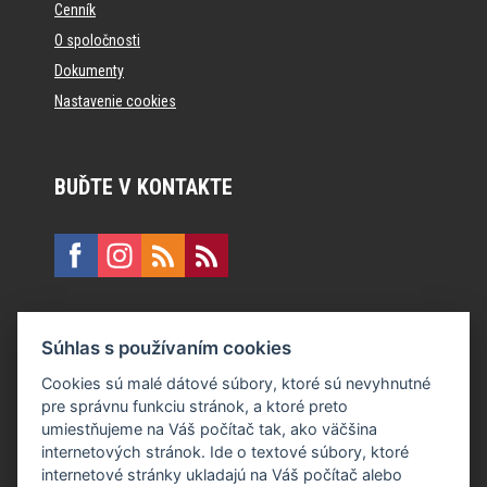
Cenník
O spoločnosti
Dokumenty
Nastavenie cookies
BUĎTE V KONTAKTE
KONTAKT
Súhlas s používaním cookies
E:
recepcia@formfactory.sk
Cookies sú malé dátové súbory, ktoré sú nevyhnutné
pre správnu funkciu stránok, a ktoré preto
Form Factory Slovakia s.r.o., Ružová dolina 480/6, 821 08
umiestňujeme na Váš počítač tak, ako väčšina
Bratislava
internetových stránok. Ide o textové súbory, ktoré
internetové stránky ukladajú na Váš počítač alebo