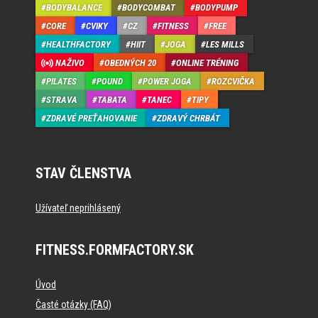
BODYBALANCE
BODYCOMBAT
BODYPUMP
CORE
CVIKY
CZ
FITNESS
FREE
HEALTHFACTORY
HIIT
JOGA
LES MILLS
NAŽIVO
OBEDNÝCH 20
ONLINE TRÉNING
PILATES
POUND
POWER JOGA
ROZCVIČKA
STRAVA
TABATA
TANEC
TIPY
ZDRAVÉ PREŤAHOVANIE
ZDRAVÝ CHRBÁT
STAV ČLENSTVA
Užívateľ neprihlásený
FITNESS.FORMFACTORY.SK
Úvod
Časté otázky (FAQ)