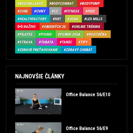
BODYBALANCE
BODYCOMBAT
BODYPUMP
CORE
CVIKY
CZ
FITNESS
FREE
HEALTHFACTORY
HIIT
JOGA
LES MILLS
NAŽIVO
OBEDNÝCH 20
ONLINE TRÉNING
PILATES
POUND
POWER JOGA
ROZCVIČKA
STRAVA
TABATA
TANEC
TIPY
ZDRAVÉ PREŤAHOVANIE
ZDRAVÝ CHRBÁT
NAJNOVŠIE ČLÁNKY
Office Balance S6/E10
Office Balance S6/E9