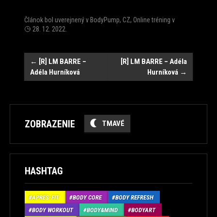
Článok bol uverejnený v
BodyPump
,
CZ
,
Online tréning
v
28. 12. 2022
.
Post
←
[R] LM BARRE –
[R] LM BARRE – Adéla
Adéla Hurníková
Hurníková
→
navigation
ZOBRAZENIE
TMAVÉ
HASHTAG
APRÉS-FIT
BODY CORE
BODY REFRESH
BODY WORKOUT
BODY&MIND
BODYART