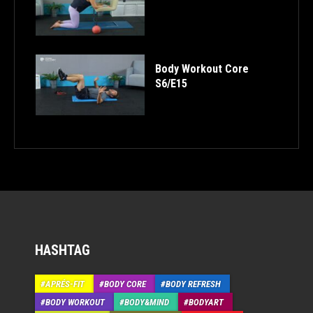
Body Workout Core
S6/E15
HASHTAG
APRÉS-FIT
BODY CORE
BODY REFRESH
BODY WORKOUT
BODY&MIND
BODYART