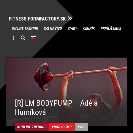
FITNESS.FORMFACTORY.SK
Skip
ONLINE TRÉNING
NAŽIVO
CVIKY
CENNÍK
PRIHLÁSENIE
to
content
[R] LM BODYPUMP – Adéla
Hurníková
ONLINE TRÉNING
BODYPUMP
CZ