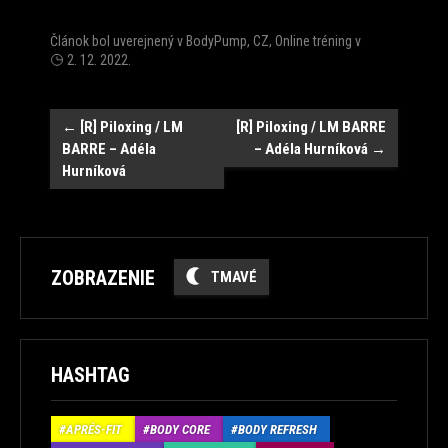
Článok bol uverejnený v
BodyPump
,
CZ
,
Online tréning
v
2. 12. 2022
.
Post
←
[R] Piloxing / LM
[R] Piloxing / LM BARRE
BARRE – Adéla
– Adéla Hurníková
→
navigation
Hurníková
ZOBRAZENIE
TMAVÉ
HASHTAG
APRÉS-FIT
BODY CORE
BODY REFRESH