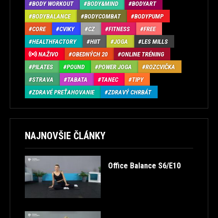
BODY WORKOUT
BODY&MIND
BODYART
BODYBALANCE
BODYCOMBAT
BODYPUMP
CORE
CVIKY
CZ
FITNESS
FREE
HEALTHFACTORY
HIIT
JOGA
LES MILLS
NAŽIVO
OBEDNÝCH 20
ONLINE TRÉNING
PILATES
POUND
POWER JOGA
ROZCVIČKA
STRAVA
TABATA
TANEC
TIPY
ZDRAVÉ PREŤAHOVANIE
ZDRAVÝ CHRBÁT
NAJNOVŠIE ČLÁNKY
Office Balance S6/E10