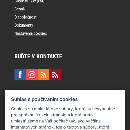
Časté otázky (FAQ)
Cenník
O spoločnosti
Dokumenty
Nastavenie cookies
BUĎTE V KONTAKTE
KONTAKT
Súhlas s používaním cookies
E:
recepcia@formfactory.sk
Cookies sú malé dátové súbory, ktoré sú nevyhnutné
pre správnu funkciu stránok, a ktoré preto
Form Factory Slovakia s.r.o., Ružová dolina 480/6, 821 08
umiestňujeme na Váš počítač tak, ako väčšina
Bratislava
internetových stránok. Ide o textové súbory, ktoré