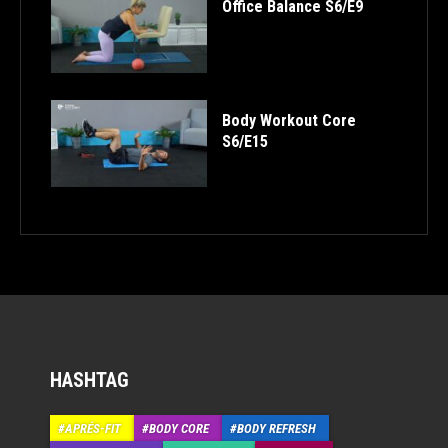
Office Balance S6/E9
Body Workout Core
S6/E15
HASHTAG
APRÉS-FIT
BODY CORE
BODY REFRESH