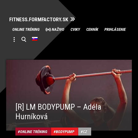
FITNESS.FORMFACTORY.SK
Skip
ONLINE TRÉNING
NAŽIVO
CVIKY
CENNÍK
PRIHLÁSENIE
to
content
[R] LM BODYPUMP – Adéla
Hurníková
ONLINE TRÉNING
BODYPUMP
CZ