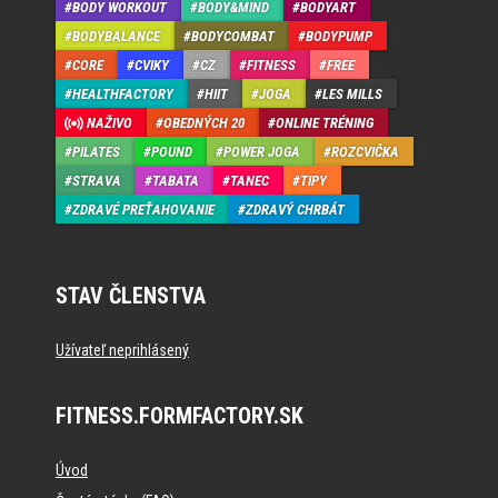
BODY WORKOUT
BODY&MIND
BODYART
BODYBALANCE
BODYCOMBAT
BODYPUMP
CORE
CVIKY
CZ
FITNESS
FREE
HEALTHFACTORY
HIIT
JOGA
LES MILLS
NAŽIVO
OBEDNÝCH 20
ONLINE TRÉNING
PILATES
POUND
POWER JOGA
ROZCVIČKA
STRAVA
TABATA
TANEC
TIPY
ZDRAVÉ PREŤAHOVANIE
ZDRAVÝ CHRBÁT
STAV ČLENSTVA
Užívateľ neprihlásený
FITNESS.FORMFACTORY.SK
Úvod