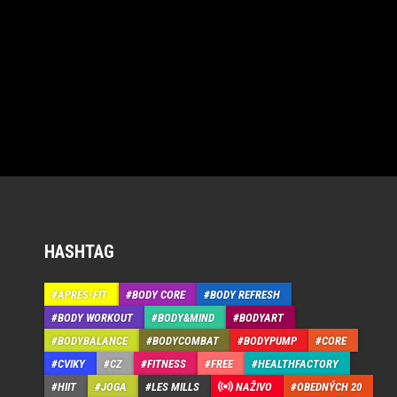
HASHTAG
APRÉS-FIT
BODY CORE
BODY REFRESH
BODY WORKOUT
BODY&MIND
BODYART
BODYBALANCE
BODYCOMBAT
BODYPUMP
CORE
CVIKY
CZ
FITNESS
FREE
HEALTHFACTORY
HIIT
JOGA
LES MILLS
NAŽIVO
OBEDNÝCH 20