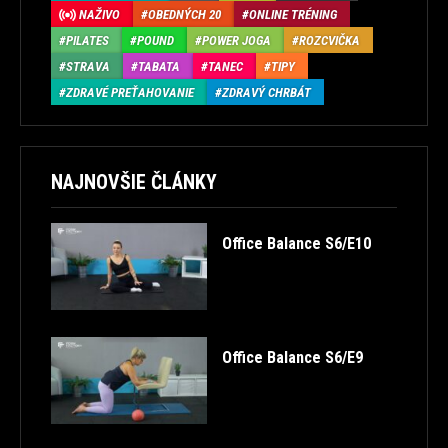
NAŽIVO
OBEDNÝCH 20
ONLINE TRÉNING
PILATES
POUND
POWER JOGA
ROZCVIČKA
STRAVA
TABATA
TANEC
TIPY
ZDRAVÉ PREŤAHOVANIE
ZDRAVÝ CHRBÁT
NAJNOVŠIE ČLÁNKY
Office Balance S6/E10
Office Balance S6/E9