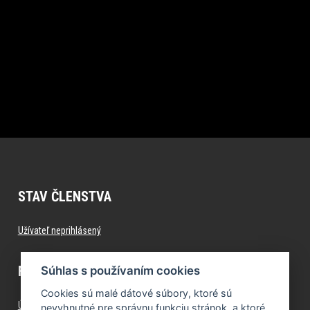
STAV ČLENSTVA
Užívateľ neprihlásený
FITNESS.FORMFACTORY.SK
Súhlas s používaním cookies
Cookies sú malé dátové súbory, ktoré sú
Úvod
nevyhnutné pre správnu funkciu stránok, a ktoré