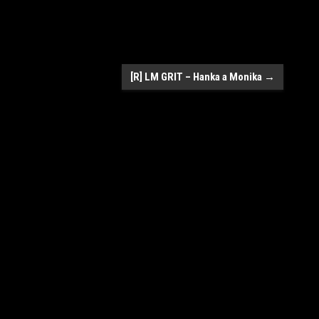
[R] LM GRIT – Hanka a Monika
→