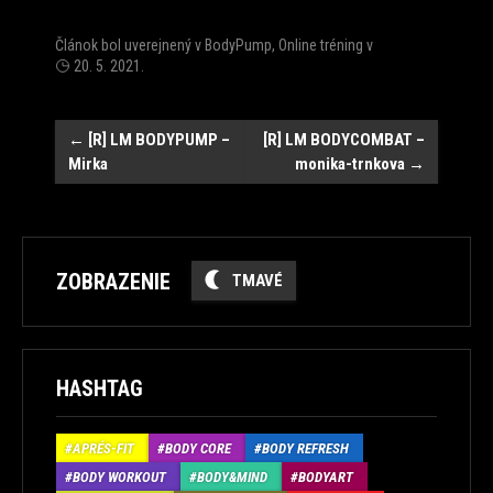
Článok bol uverejnený v
BodyPump
,
Online tréning
v
20. 5. 2021
.
Post
←
[R] LM BODYPUMP –
[R] LM BODYCOMBAT –
Mirka
monika-trnkova
→
navigation
ZOBRAZENIE
TMAVÉ
HASHTAG
APRÉS-FIT
BODY CORE
BODY REFRESH
BODY WORKOUT
BODY&MIND
BODYART