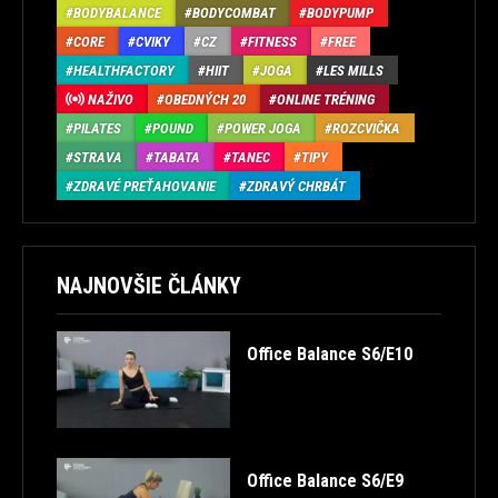
BODYBALANCE
BODYCOMBAT
BODYPUMP
CORE
CVIKY
CZ
FITNESS
FREE
HEALTHFACTORY
HIIT
JOGA
LES MILLS
NAŽIVO
OBEDNÝCH 20
ONLINE TRÉNING
PILATES
POUND
POWER JOGA
ROZCVIČKA
STRAVA
TABATA
TANEC
TIPY
ZDRAVÉ PREŤAHOVANIE
ZDRAVÝ CHRBÁT
NAJNOVŠIE ČLÁNKY
Office Balance S6/E10
Office Balance S6/E9