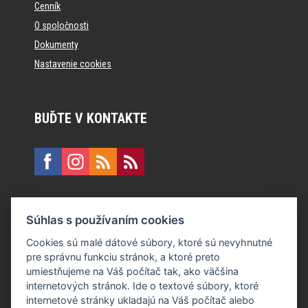
Cenník
O spoločnosti
Dokumenty
Nastavenie cookies
BUĎTE V KONTAKTE
KONTAKT
Súhlas s používaním cookies
E:
recepcia@formfactory.sk
Cookies sú malé dátové súbory, ktoré sú nevyhnutné
pre správnu funkciu stránok, a ktoré preto
Form Factory Slovakia s.r.o., Ružová dolina 480/6, 821 08
umiestňujeme na Váš počítač tak, ako väčšina
Bratislava
internetových stránok. Ide o textové súbory, ktoré
internetové stránky ukladajú na Váš počítač alebo