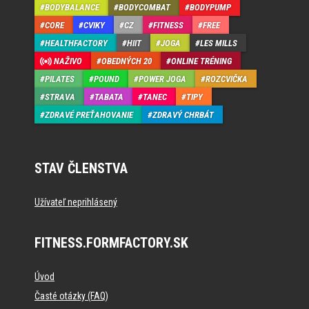
BODYBALANCE
BODYCOMBAT
BODYPUMP
CORE
CVIKY
CZ
FITNESS
FREE
HEALTHFACTORY
HIIT
JOGA
LES MILLS
NAŽIVO
OBEDNÝCH 20
ONLINE TRÉNING
PILATES
POUND
POWER JOGA
ROZCVIČKA
STRAVA
TABATA
TANEC
TIPY
ZDRAVÉ PREŤAHOVANIE
ZDRAVÝ CHRBÁT
STAV ČLENSTVA
Užívateľ neprihlásený
FITNESS.FORMFACTORY.SK
Úvod
Časté otázky (FAQ)