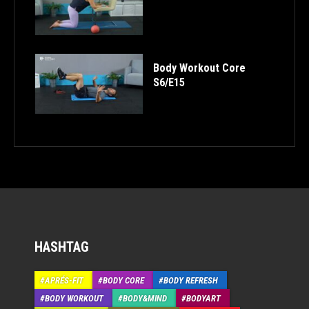
Body Workout Core
S6/E15
HASHTAG
APRÉS-FIT
BODY CORE
BODY REFRESH
BODY WORKOUT
BODY&MIND
BODYART