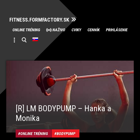
FITNESS.FORMFACTORY.SK
Skip
ONLINE TRÉNING
NAŽIVO
CVIKY
CENNÍK
PRIHLÁSENIE
to
content
[R] LM BODYPUMP – Hanka a
Monika
ONLINE TRÉNING
BODYPUMP