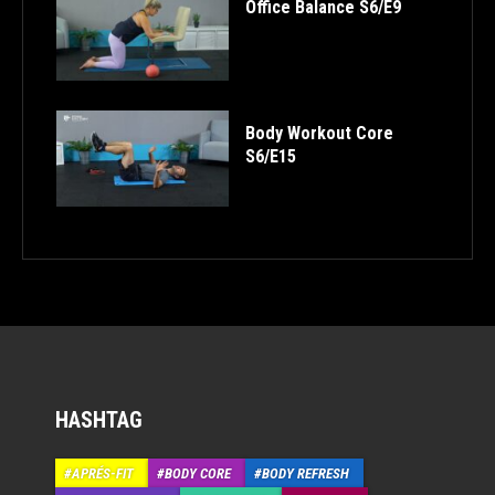
Office Balance S6/E9
Body Workout Core
S6/E15
HASHTAG
APRÉS-FIT
BODY CORE
BODY REFRESH