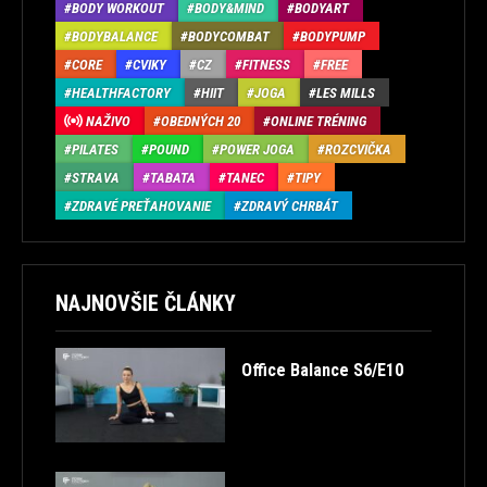
BODY WORKOUT
BODY&MIND
BODYART
BODYBALANCE
BODYCOMBAT
BODYPUMP
CORE
CVIKY
CZ
FITNESS
FREE
HEALTHFACTORY
HIIT
JOGA
LES MILLS
NAŽIVO
OBEDNÝCH 20
ONLINE TRÉNING
PILATES
POUND
POWER JOGA
ROZCVIČKA
STRAVA
TABATA
TANEC
TIPY
ZDRAVÉ PREŤAHOVANIE
ZDRAVÝ CHRBÁT
NAJNOVŠIE ČLÁNKY
Office Balance S6/E10