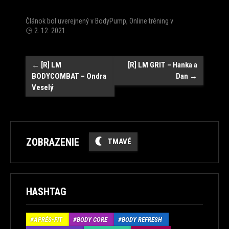
Článok bol uverejnený v
BodyPump
,
Online tréning
v
2. 12. 2021
.
Post
←
[R] LM
[R] LM GRIT – Hanka a
BODYCOMBAT – Ondra
Dan
→
navigation
Veselý
ZOBRAZENIE
TMAVÉ
HASHTAG
APRÉS-FIT
BODY CORE
BODY REFRESH