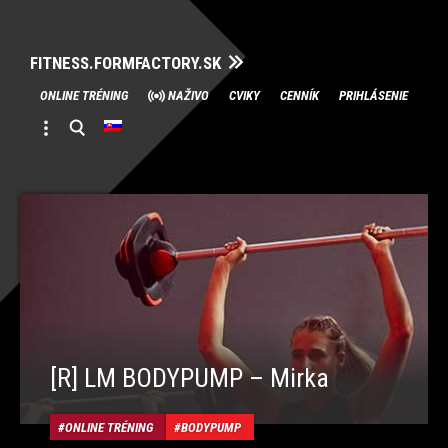
FITNESS.FORMFACTORY.SK
Skip
ONLINE TRÉNING
NAŽIVO
CVIKY
CENNÍK
PRIHLÁSENIE
to
content
[R] LM BODYPUMP – Mirka
ONLINE TRÉNING
BODYPUMP