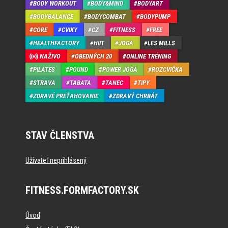
BODY WORKOUT
BODY&MIND
BODYART
BODYBALANCE
BODYCOMBAT
BODYPUMP
CORE
CVIKY
CZ
FITNESS
FREE
HEALTHFACTORY
HIIT
JOGA
LES MILLS
NAŽIVO
OBEDNÝCH 20
ONLINE TRÉNING
PILATES
POUND
POWER JOGA
ROZCVIČKA
STRAVA
TABATA
TANEC
TIPY
ZDRAVÉ PREŤAHOVANIE
ZDRAVÝ CHRBÁT
STAV ČLENSTVA
Užívateľ neprihlásený
FITNESS.FORMFACTORY.SK
Úvod