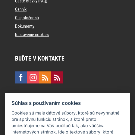
Časté otázky (FAQ)
Cenník
O spoločnosti
Dokumenty
Nastavenie cookies
BUĎTE V KONTAKTE
KONTAKT
Súhlas s používaním cookies
E:
recepcia@formfactory.sk
Cookies sú malé dátové súbory, ktoré sú nevyhnutné
pre správnu funkciu stránok, a ktoré preto
Form Factory Slovakia s.r.o., Ružová dolina 480/6, 821 08
umiestňujeme na Váš počítač tak, ako väčšina
Bratislava
internetových stránok. Ide o textové súbory, ktoré