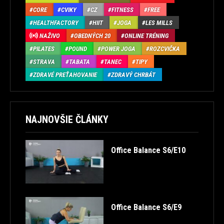
CORE
CVIKY
CZ
FITNESS
FREE
HEALTHFACTORY
HIIT
JOGA
LES MILLS
NAŽIVO
OBEDNÝCH 20
ONLINE TRÉNING
PILATES
POUND
POWER JOGA
ROZCVIČKA
STRAVA
TABATA
TANEC
TIPY
ZDRAVÉ PREŤAHOVANIE
ZDRAVÝ CHRBÁT
NAJNOVŠIE ČLÁNKY
Office Balance S6/E10
Office Balance S6/E9