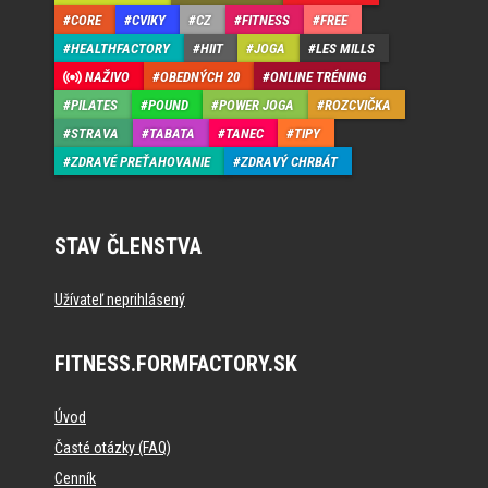
CORE
CVIKY
CZ
FITNESS
FREE
HEALTHFACTORY
HIIT
JOGA
LES MILLS
NAŽIVO
OBEDNÝCH 20
ONLINE TRÉNING
PILATES
POUND
POWER JOGA
ROZCVIČKA
STRAVA
TABATA
TANEC
TIPY
ZDRAVÉ PREŤAHOVANIE
ZDRAVÝ CHRBÁT
STAV ČLENSTVA
Užívateľ neprihlásený
FITNESS.FORMFACTORY.SK
Úvod
Časté otázky (FAQ)
Cenník