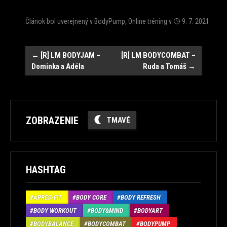
Článok bol uverejnený v
BodyPump
,
Online tréning
v
9. 7. 2021
.
Post
←
[R] LM BODYJAM –
[R] LM BODYCOMBAT –
Dominka a Adéla
Ruda a Tomáš
→
navigation
ZOBRAZENIE
TMAVÉ
HASHTAG
APRÉS-FIT
BODY CORE
BODY REFRESH
BODY WORKOUT
BODY&MIND
BODYART
BODYBALANCE
BODYCOMBAT
BODYPUMP