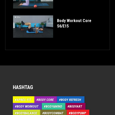
Body Workout Core
S6/E15
HASHTAG
APRÉS-FIT
BODY CORE
BODY REFRESH
BODY WORKOUT
BODY&MIND
BODYART
BODYBALANCE
BODYCOMBAT
BODYPUMP