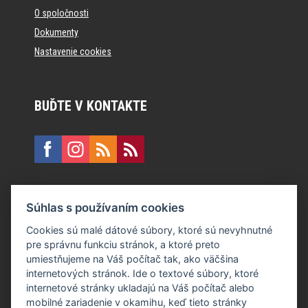
O spoločnosti
Dokumenty
Nastavenie cookies
BUĎTE V KONTAKTE
KONTAKT
Súhlas s používaním cookies
E:
recepcia@formfactory.sk
Cookies sú malé dátové súbory, ktoré sú nevyhnutné
pre správnu funkciu stránok, a ktoré preto
Form Factory Slovakia s.r.o., Ružová dolina 480/6, 821 08
umiestňujeme na Váš počítač tak, ako väčšina
Bratislava
internetových stránok. Ide o textové súbory, ktoré
internetové stránky ukladajú na Váš počítač alebo
mobilné zariadenie v okamihu, keď tieto stránky
Za publikovaný obsah sú zodpovední jednotliví autori.