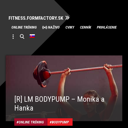
FITNESS.FORMFACTORY.SK
Skip
ONLINE TRÉNING
NAŽIVO
CVIKY
CENNÍK
PRIHLÁSENIE
to
content
[R] LM BODYPUMP – Monika a
Hanka
ONLINE TRÉNING
BODYPUMP