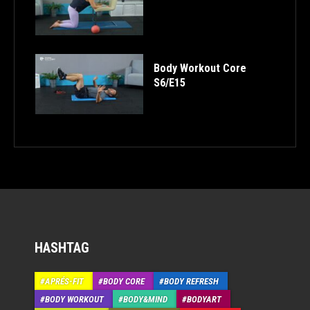
Body Workout Core
S6/E15
HASHTAG
APRÉS-FIT
BODY CORE
BODY REFRESH
BODY WORKOUT
BODY&MIND
BODYART