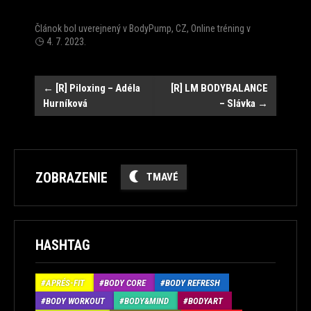
Článok bol uverejnený v
BodyPump
,
CZ
,
Online tréning
v
4. 7. 2023
.
Post
←
[R] Piloxing – Adéla
[R] LM BODYBALANCE
Hurníková
– Slávka
→
navigation
ZOBRAZENIE
TMAVÉ
HASHTAG
APRÉS-FIT
BODY CORE
BODY REFRESH
BODY WORKOUT
BODY&MIND
BODYART