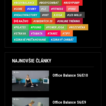
BODYBALANCE
BODYCOMBAT
BODYPUMP
CORE
CVIKY
CZ
FITNESS
FREE
HEALTHFACTORY
HIIT
JOGA
LES MILLS
NAŽIVO
OBEDNÝCH 20
ONLINE TRÉNING
PILATES
POUND
POWER JOGA
ROZCVIČKA
STRAVA
TABATA
TANEC
TIPY
ZDRAVÉ PREŤAHOVANIE
ZDRAVÝ CHRBÁT
NAJNOVŠIE ČLÁNKY
Office Balance S6/E10
Office Balance S6/E9