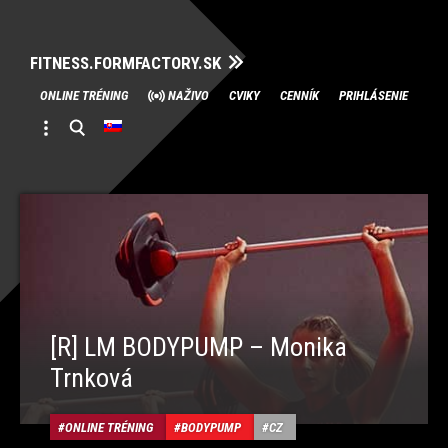
FITNESS.FORMFACTORY.SK
Skip
ONLINE TRÉNING
NAŽIVO
CVIKY
CENNÍK
PRIHLÁSENIE
to
content
[R] LM BODYPUMP – Monika
Trnková
ONLINE TRÉNING
BODYPUMP
CZ