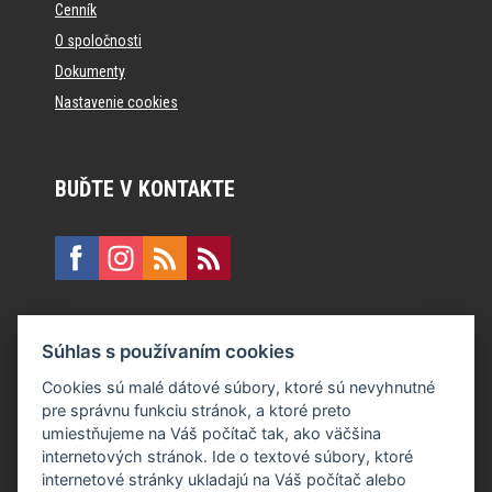
Cenník
O spoločnosti
Dokumenty
Nastavenie cookies
BUĎTE V KONTAKTE
KONTAKT
Súhlas s používaním cookies
E:
recepcia@formfactory.sk
Cookies sú malé dátové súbory, ktoré sú nevyhnutné
pre správnu funkciu stránok, a ktoré preto
Form Factory Slovakia s.r.o., Ružová dolina 480/6, 821 08
umiestňujeme na Váš počítač tak, ako väčšina
Bratislava
internetových stránok. Ide o textové súbory, ktoré
internetové stránky ukladajú na Váš počítač alebo