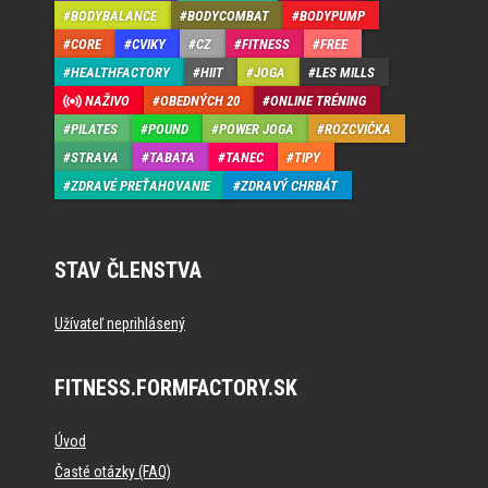
BODYBALANCE
BODYCOMBAT
BODYPUMP
CORE
CVIKY
CZ
FITNESS
FREE
HEALTHFACTORY
HIIT
JOGA
LES MILLS
NAŽIVO
OBEDNÝCH 20
ONLINE TRÉNING
PILATES
POUND
POWER JOGA
ROZCVIČKA
STRAVA
TABATA
TANEC
TIPY
ZDRAVÉ PREŤAHOVANIE
ZDRAVÝ CHRBÁT
STAV ČLENSTVA
Užívateľ neprihlásený
FITNESS.FORMFACTORY.SK
Úvod
Časté otázky (FAQ)