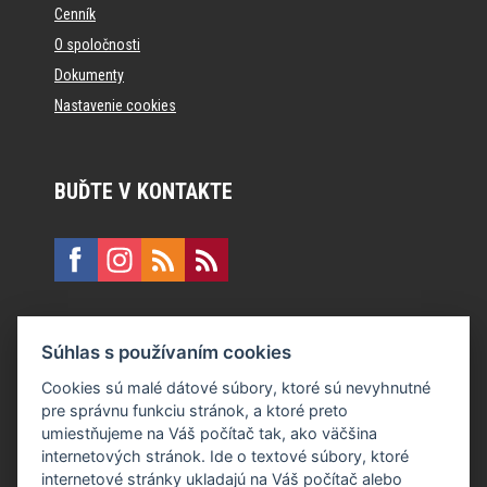
Cenník
O spoločnosti
Dokumenty
Nastavenie cookies
BUĎTE V KONTAKTE
KONTAKT
Súhlas s používaním cookies
E:
recepcia@formfactory.sk
Cookies sú malé dátové súbory, ktoré sú nevyhnutné
pre správnu funkciu stránok, a ktoré preto
Form Factory Slovakia s.r.o., Ružová dolina 480/6, 821 08
umiestňujeme na Váš počítač tak, ako väčšina
Bratislava
internetových stránok. Ide o textové súbory, ktoré
internetové stránky ukladajú na Váš počítač alebo