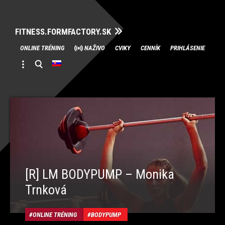
FITNESS.FORMFACTORY.SK
Skip
ONLINE TRÉNING
NAŽIVO
CVIKY
CENNÍK
PRIHLÁSENIE
to
content
[R] LM BODYPUMP – Monika
Trnková
ONLINE TRÉNING
BODYPUMP