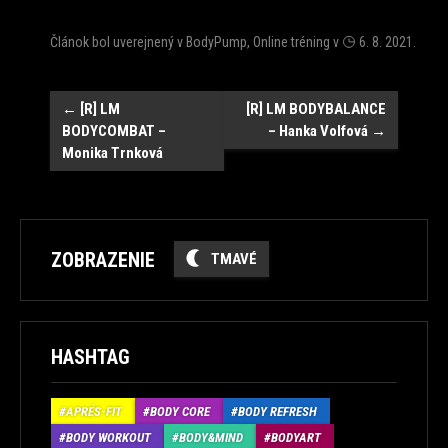
Článok bol uverejnený v
BodyPump
,
Online tréning
v
6. 8. 2021
.
Post
←
[R] LM
[R] LM BODYBALANCE
BODYCOMBAT –
– Hanka Volfová
→
navigation
Monika Trnková
ZOBRAZENIE
TMAVÉ
HASHTAG
APRÉS-FIT
BODY CORE
BODY REFRESH
BODY WORKOUT
BODY&MIND
BODYART