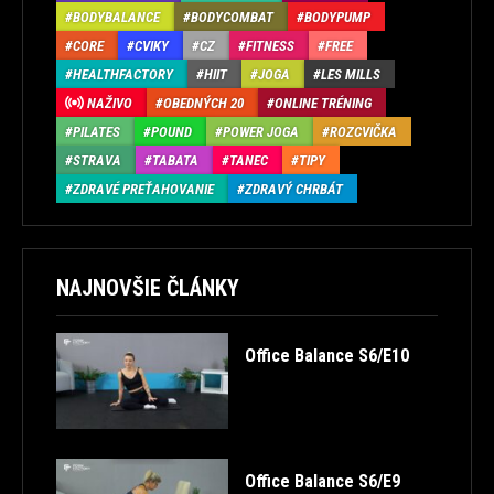
BODYBALANCE
BODYCOMBAT
BODYPUMP
CORE
CVIKY
CZ
FITNESS
FREE
HEALTHFACTORY
HIIT
JOGA
LES MILLS
NAŽIVO
OBEDNÝCH 20
ONLINE TRÉNING
PILATES
POUND
POWER JOGA
ROZCVIČKA
STRAVA
TABATA
TANEC
TIPY
ZDRAVÉ PREŤAHOVANIE
ZDRAVÝ CHRBÁT
NAJNOVŠIE ČLÁNKY
Office Balance S6/E10
Office Balance S6/E9