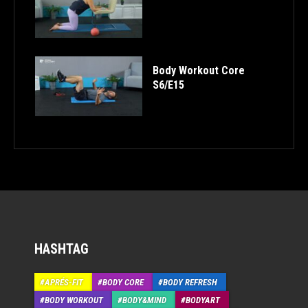
Body Workout Core
S6/E15
HASHTAG
APRÉS-FIT
BODY CORE
BODY REFRESH
BODY WORKOUT
BODY&MIND
BODYART