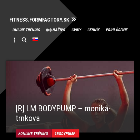
FITNESS.FORMFACTORY.SK
Skip
ONLINE TRÉNING
NAŽIVO
CVIKY
CENNÍK
PRIHLÁSENIE
to
content
[R] LM BODYPUMP – monika-
trnkova
ONLINE TRÉNING
BODYPUMP