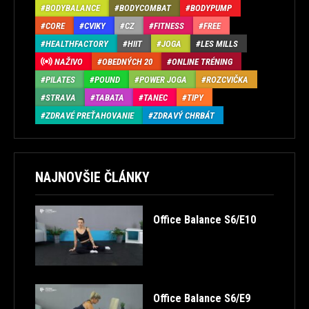
BODYBALANCE
BODYCOMBAT
BODYPUMP
CORE
CVIKY
CZ
FITNESS
FREE
HEALTHFACTORY
HIIT
JOGA
LES MILLS
NAŽIVO
OBEDNÝCH 20
ONLINE TRÉNING
PILATES
POUND
POWER JOGA
ROZCVIČKA
STRAVA
TABATA
TANEC
TIPY
ZDRAVÉ PREŤAHOVANIE
ZDRAVÝ CHRBÁT
NAJNOVŠIE ČLÁNKY
Office Balance S6/E10
Office Balance S6/E9