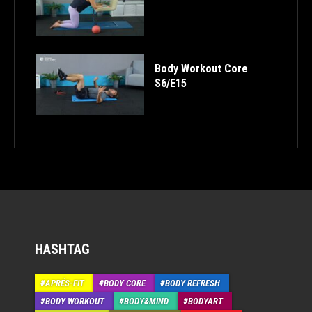
Body Workout Core
S6/E15
HASHTAG
APRÉS-FIT
BODY CORE
BODY REFRESH
BODY WORKOUT
BODY&MIND
BODYART