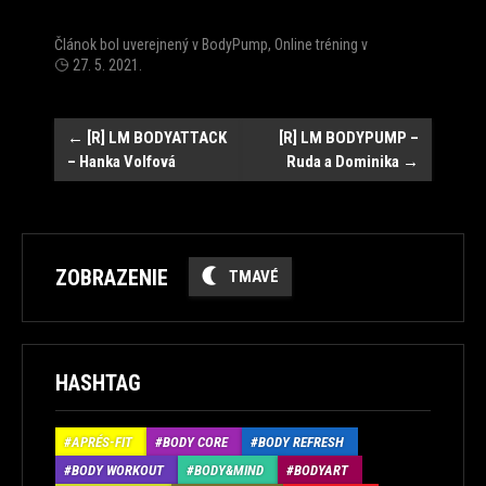
Článok bol uverejnený v
BodyPump
,
Online tréning
v
27. 5. 2021
.
Post
←
[R] LM BODYATTACK
[R] LM BODYPUMP –
– Hanka Volfová
Ruda a Dominika
→
navigation
ZOBRAZENIE
TMAVÉ
HASHTAG
APRÉS-FIT
BODY CORE
BODY REFRESH
BODY WORKOUT
BODY&MIND
BODYART