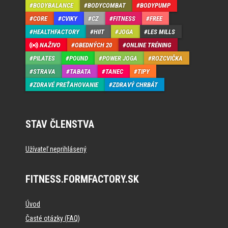
BODYBALANCE
BODYCOMBAT
BODYPUMP
CORE
CVIKY
CZ
FITNESS
FREE
HEALTHFACTORY
HIIT
JOGA
LES MILLS
NAŽIVO
OBEDNÝCH 20
ONLINE TRÉNING
PILATES
POUND
POWER JOGA
ROZCVIČKA
STRAVA
TABATA
TANEC
TIPY
ZDRAVÉ PREŤAHOVANIE
ZDRAVÝ CHRBÁT
STAV ČLENSTVA
Užívateľ neprihlásený
FITNESS.FORMFACTORY.SK
Úvod
Časté otázky (FAQ)