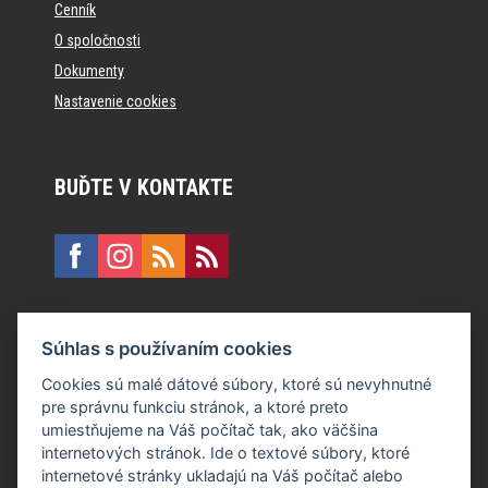
Cenník
O spoločnosti
Dokumenty
Nastavenie cookies
BUĎTE V KONTAKTE
KONTAKT
Súhlas s používaním cookies
E:
recepcia@formfactory.sk
Cookies sú malé dátové súbory, ktoré sú nevyhnutné
pre správnu funkciu stránok, a ktoré preto
Form Factory Slovakia s.r.o., Ružová dolina 480/6, 821 08
umiestňujeme na Váš počítač tak, ako väčšina
Bratislava
internetových stránok. Ide o textové súbory, ktoré
internetové stránky ukladajú na Váš počítač alebo