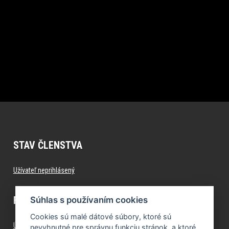
STAV ČLENSTVA
Užívateľ neprihlásený
FITNESS.FORMFACTORY.SK
Súhlas s používaním cookies
Cookies sú malé dátové súbory, ktoré sú
Úvod
nevyhnutné pre správnu funkciu stránok, a ktoré