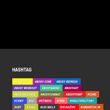
HASHTAG
APRÉS-FIT
BODY CORE
BODY REFRESH
BODY WORKOUT
BODY&MIND
BODYART
BODYBALANCE
BODYCOMBAT
BODYPUMP
CORE
CVIKY
CZ
FITNESS
FREE
HEALTHFACTORY
HIIT
JOGA
LES MILLS
NAŽIVO
OBEDNÝCH 20