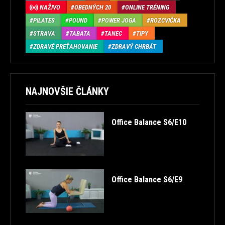
NAŽIVO
OBEDNÝCH 20
ONLINE TRÉNING
PILATES
POUND
POWER JOGA
ROZCVIČKA
STRAVA
TABATA
TANEC
TIPY
ZDRAVÉ PREŤAHOVANIE
ZDRAVÝ CHRBÁT
NAJNOVŠIE ČLÁNKY
Office Balance S6/E10
Office Balance S6/E9