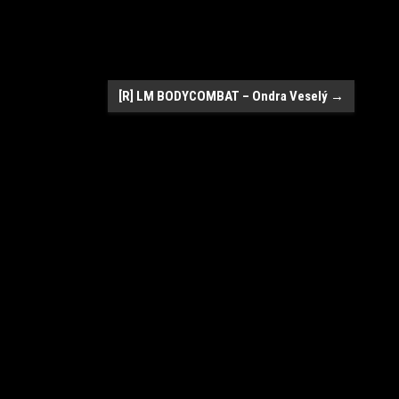
[R] LM BODYCOMBAT – Ondra Veselý
→