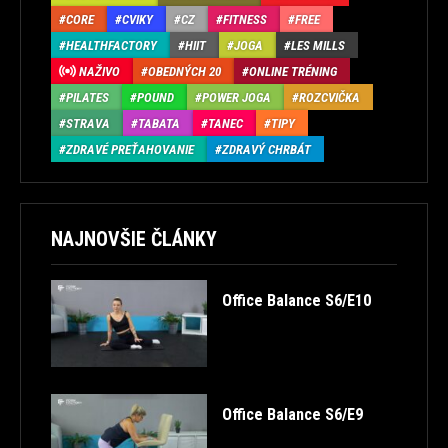
CORE
CVIKY
CZ
FITNESS
FREE
HEALTHFACTORY
HIIT
JOGA
LES MILLS
NAŽIVO
OBEDNÝCH 20
ONLINE TRÉNING
PILATES
POUND
POWER JOGA
ROZCVIČKA
STRAVA
TABATA
TANEC
TIPY
ZDRAVÉ PREŤAHOVANIE
ZDRAVÝ CHRBÁT
NAJNOVŠIE ČLÁNKY
Office Balance S6/E10
Office Balance S6/E9