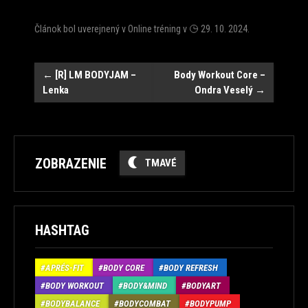
Článok bol uverejnený v
Online tréning
v
29. 10. 2024
.
Post
←
[R] LM BODYJAM –
Body Workout Core –
Lenka
Ondra Veselý
→
navigation
ZOBRAZENIE
TMAVÉ
HASHTAG
APRÉS-FIT
BODY CORE
BODY REFRESH
BODY WORKOUT
BODY&MIND
BODYART
BODYBALANCE
BODYCOMBAT
BODYPUMP