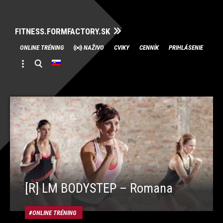
FITNESS.FORMFACTORY.SK
Skip
ONLINE TRÉNING
NAŽIVO
CVIKY
CENNÍK
PRIHLÁSENIE
to
content
[R] LM BODYSTEP – Romana
ONLINE TRÉNING