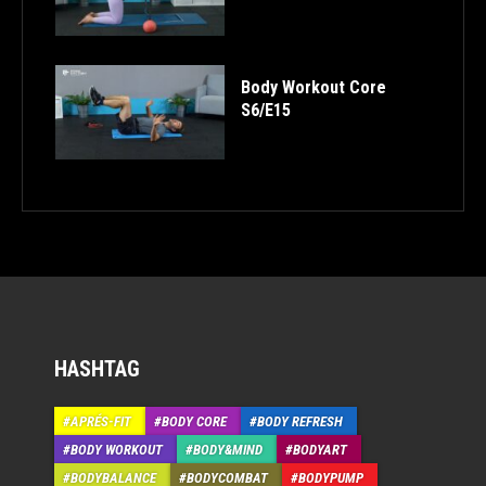
Body Workout Core
S6/E15
HASHTAG
APRÉS-FIT
BODY CORE
BODY REFRESH
BODY WORKOUT
BODY&MIND
BODYART
BODYBALANCE
BODYCOMBAT
BODYPUMP