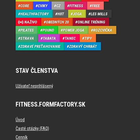
CORE
CVIKY
CZ
FITNESS
FREE
HEALTHFACTORY
HIIT
JOGA
LES MILLS
NAŽIVO
OBEDNÝCH 20
ONLINE TRÉNING
PILATES
POUND
POWER JOGA
ROZCVIČKA
STRAVA
TABATA
TANEC
TIPY
ZDRAVÉ PREŤAHOVANIE
ZDRAVÝ CHRBÁT
STAV ČLENSTVA
Užívateľ neprihlásený
FITNESS.FORMFACTORY.SK
Úvod
Časté otázky (FAQ)
Cenník