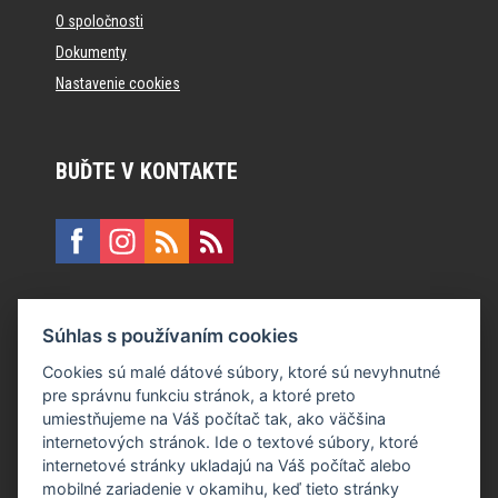
O spoločnosti
Dokumenty
Nastavenie cookies
BUĎTE V KONTAKTE
KONTAKT
Súhlas s používaním cookies
E:
recepcia@formfactory.sk
Cookies sú malé dátové súbory, ktoré sú nevyhnutné
pre správnu funkciu stránok, a ktoré preto
Form Factory Slovakia s.r.o., Ružová dolina 480/6, 821 08
umiestňujeme na Váš počítač tak, ako väčšina
Bratislava
internetových stránok. Ide o textové súbory, ktoré
internetové stránky ukladajú na Váš počítač alebo
mobilné zariadenie v okamihu, keď tieto stránky
Za publikovaný obsah sú zodpovední jednotliví autori.