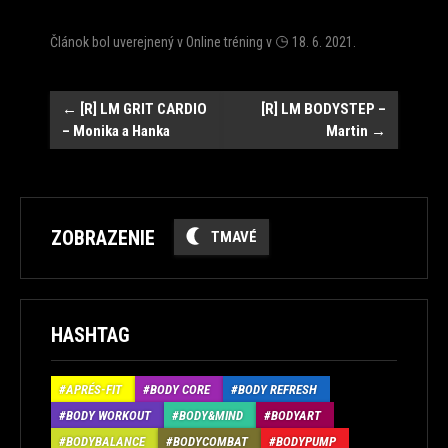
Článok bol uverejnený v
Online tréning
v
18. 6. 2021
.
Post
←
[R] LM GRIT CARDIO
[R] LM BODYSTEP –
– Monika a Hanka
Martin
→
navigation
ZOBRAZENIE
TMAVÉ
HASHTAG
APRÉS-FIT
BODY CORE
BODY REFRESH
BODY WORKOUT
BODY&MIND
BODYART
BODYBALANCE
BODYCOMBAT
BODYPUMP