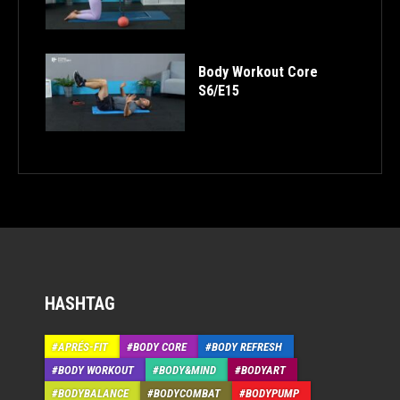
Body Workout Core
S6/E15
HASHTAG
APRÉS-FIT
BODY CORE
BODY REFRESH
BODY WORKOUT
BODY&MIND
BODYART
BODYBALANCE
BODYCOMBAT
BODYPUMP