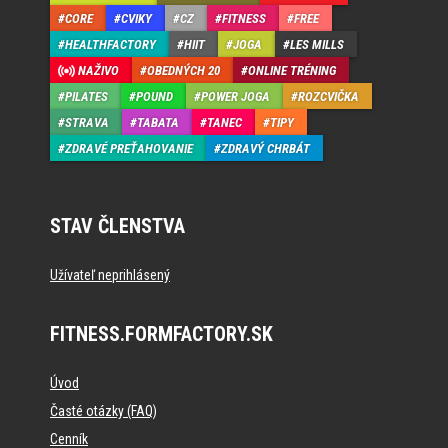
CORE
CVIKY
CZ
FITNESS
FREE
HEALTHFACTORY
HIIT
JOGA
LES MILLS
NAŽIVO
OBEDNÝCH 20
ONLINE TRÉNING
PILATES
POUND
POWER JOGA
ROZCVIČKA
STRAVA
TABATA
TANEC
TIPY
ZDRAVÉ PREŤAHOVANIE
ZDRAVÝ CHRBÁT
STAV ČLENSTVA
Užívateľ neprihlásený
FITNESS.FORMFACTORY.SK
Úvod
Časté otázky (FAQ)
Cenník