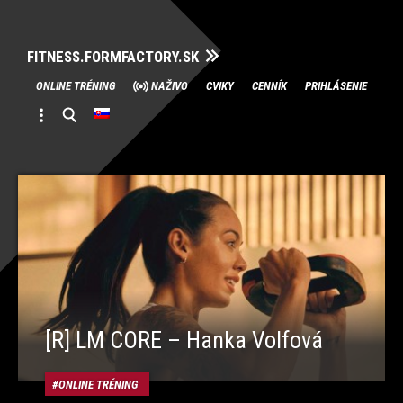
FITNESS.FORMFACTORY.SK
Skip
ONLINE TRÉNING
NAŽIVO
CVIKY
CENNÍK
PRIHLÁSENIE
to
content
[R] LM CORE – Hanka Volfová
ONLINE TRÉNING