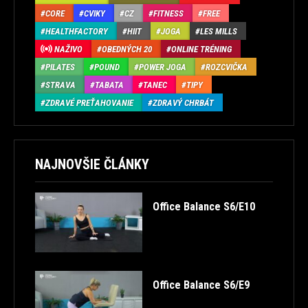
CORE
CVIKY
CZ
FITNESS
FREE
HEALTHFACTORY
HIIT
JOGA
LES MILLS
NAŽIVO
OBEDNÝCH 20
ONLINE TRÉNING
PILATES
POUND
POWER JOGA
ROZCVIČKA
STRAVA
TABATA
TANEC
TIPY
ZDRAVÉ PREŤAHOVANIE
ZDRAVÝ CHRBÁT
NAJNOVŠIE ČLÁNKY
Office Balance S6/E10
Office Balance S6/E9