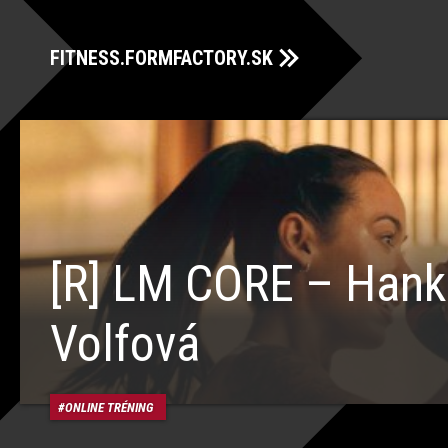
FITNESS.FORMFACTORY.SK
[R] LM CORE – Hank
Volfová
ONLINE TRÉNING