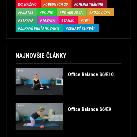
NAŽIVO
OBEDNÝCH 20
ONLINE TRÉNING
PILATES
POUND
POWER JOGA
ROZCVIČKA
STRAVA
TABATA
TANEC
TIPY
ZDRAVÉ PREŤAHOVANIE
ZDRAVÝ CHRBÁT
NAJNOVŠIE ČLÁNKY
Office Balance S6/E10
Office Balance S6/E9