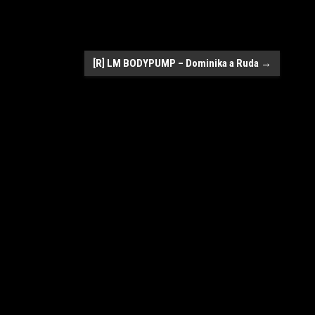
[R] LM BODYPUMP – Dominika a Ruda
→