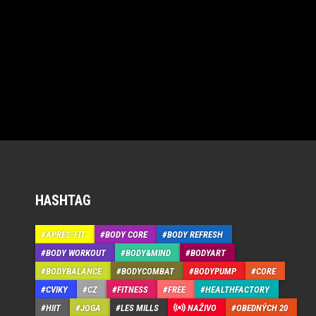
HASHTAG
APRÉS-FIT
BODY CORE
BODY REFRESH
BODY WORKOUT
BODY&MIND
BODYART
BODYBALANCE
BODYCOMBAT
BODYPUMP
CORE
CVIKY
CZ
FITNESS
FREE
HEALTHFACTORY
HIIT
JOGA
LES MILLS
NAŽIVO
OBEDNÝCH 20