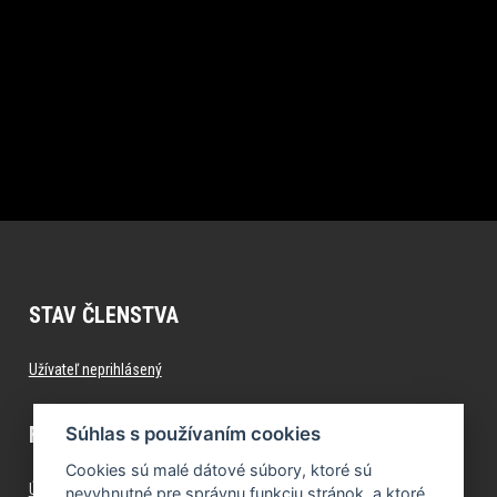
STAV ČLENSTVA
Užívateľ neprihlásený
FITNESS.FORMFACTORY.SK
Súhlas s používaním cookies
Cookies sú malé dátové súbory, ktoré sú
Úvod
nevyhnutné pre správnu funkciu stránok, a ktoré