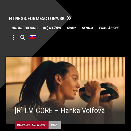
FITNESS.FORMFACTORY.SK
Skip
ONLINE TRÉNING
NAŽIVO
CVIKY
CENNÍK
PRIHLÁSENIE
to
content
[R] LM CORE – Hanka Volfová
ONLINE TRÉNING
CZ