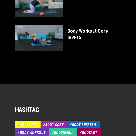
Body Workout Core
S6/E15
HASHTAG
APRÉS-FIT
BODY CORE
BODY REFRESH
BODY WORKOUT
BODY&MIND
BODYART