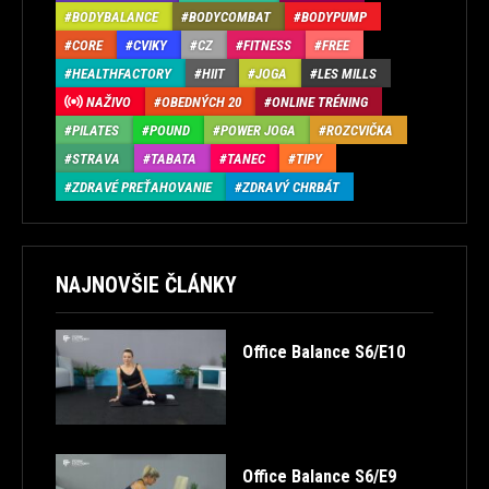
BODYBALANCE
BODYCOMBAT
BODYPUMP
CORE
CVIKY
CZ
FITNESS
FREE
HEALTHFACTORY
HIIT
JOGA
LES MILLS
NAŽIVO
OBEDNÝCH 20
ONLINE TRÉNING
PILATES
POUND
POWER JOGA
ROZCVIČKA
STRAVA
TABATA
TANEC
TIPY
ZDRAVÉ PREŤAHOVANIE
ZDRAVÝ CHRBÁT
NAJNOVŠIE ČLÁNKY
Office Balance S6/E10
Office Balance S6/E9