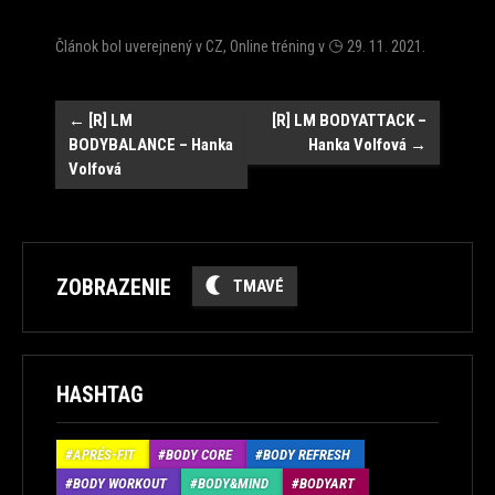
Článok bol uverejnený v
CZ
,
Online tréning
v
29. 11. 2021
.
Post
←
[R] LM
[R] LM BODYATTACK –
BODYBALANCE – Hanka
Hanka Volfová
→
navigation
Volfová
ZOBRAZENIE
TMAVÉ
HASHTAG
APRÉS-FIT
BODY CORE
BODY REFRESH
BODY WORKOUT
BODY&MIND
BODYART