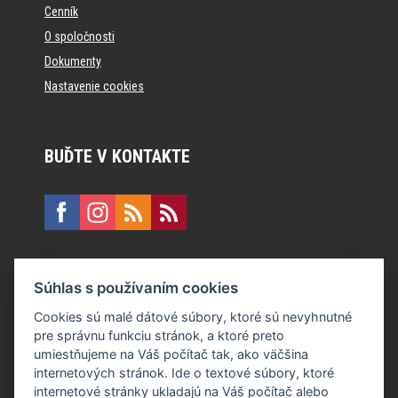
Cenník
O spoločnosti
Dokumenty
Nastavenie cookies
BUĎTE V KONTAKTE
KONTAKT
Súhlas s používaním cookies
E:
recepcia@formfactory.sk
Cookies sú malé dátové súbory, ktoré sú nevyhnutné
pre správnu funkciu stránok, a ktoré preto
Form Factory Slovakia s.r.o., Ružová dolina 480/6, 821 08
umiestňujeme na Váš počítač tak, ako väčšina
Bratislava
internetových stránok. Ide o textové súbory, ktoré
internetové stránky ukladajú na Váš počítač alebo