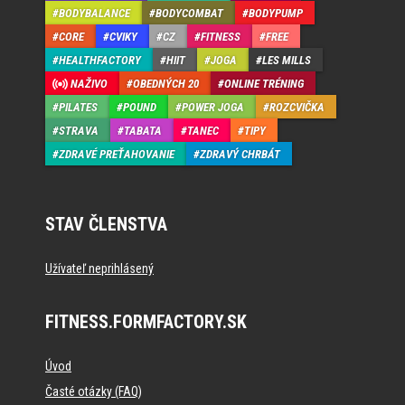
BODYBALANCE
BODYCOMBAT
BODYPUMP
CORE
CVIKY
CZ
FITNESS
FREE
HEALTHFACTORY
HIIT
JOGA
LES MILLS
NAŽIVO
OBEDNÝCH 20
ONLINE TRÉNING
PILATES
POUND
POWER JOGA
ROZCVIČKA
STRAVA
TABATA
TANEC
TIPY
ZDRAVÉ PREŤAHOVANIE
ZDRAVÝ CHRBÁT
STAV ČLENSTVA
Užívateľ neprihlásený
FITNESS.FORMFACTORY.SK
Úvod
Časté otázky (FAQ)