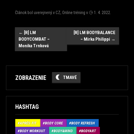
Článok bol uverejnený v
CZ
,
Online tréning
v
1. 4. 2022
.
Post
←
[R] LM
[R] LM BODYBALANCE
BODYCOMBAT –
– Mirka Philippi
→
navigation
Monika Trnková
ZOBRAZENIE
TMAVÉ
HASHTAG
APRÉS-FIT
BODY CORE
BODY REFRESH
BODY WORKOUT
BODY&MIND
BODYART