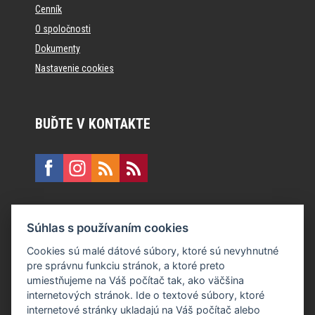
Cenník
O spoločnosti
Dokumenty
Nastavenie cookies
BUĎTE V KONTAKTE
KONTAKT
Súhlas s používaním cookies
E:
recepcia@formfactory.sk
Cookies sú malé dátové súbory, ktoré sú nevyhnutné
pre správnu funkciu stránok, a ktoré preto
Form Factory Slovakia s.r.o., Ružová dolina 480/6, 821 08
umiestňujeme na Váš počítač tak, ako väčšina
Bratislava
internetových stránok. Ide o textové súbory, ktoré
internetové stránky ukladajú na Váš počítač alebo