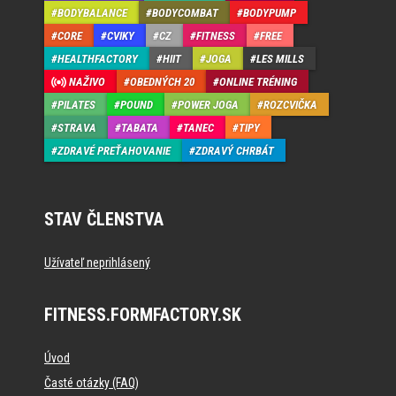
BODYBALANCE
BODYCOMBAT
BODYPUMP
CORE
CVIKY
CZ
FITNESS
FREE
HEALTHFACTORY
HIIT
JOGA
LES MILLS
NAŽIVO
OBEDNÝCH 20
ONLINE TRÉNING
PILATES
POUND
POWER JOGA
ROZCVIČKA
STRAVA
TABATA
TANEC
TIPY
ZDRAVÉ PREŤAHOVANIE
ZDRAVÝ CHRBÁT
STAV ČLENSTVA
Užívateľ neprihlásený
FITNESS.FORMFACTORY.SK
Úvod
Časté otázky (FAQ)