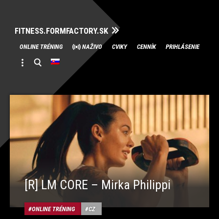
FITNESS.FORMFACTORY.SK
Skip
ONLINE TRÉNING
NAŽIVO
CVIKY
CENNÍK
PRIHLÁSENIE
to
content
[R] LM CORE – Mirka Philippi
ONLINE TRÉNING
CZ