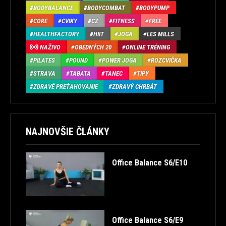
BODYBALANCE
BODYCOMBAT
BODYPUMP
CORE
CVIKY
CZ
FITNESS
FREE
HEALTHFACTORY
HIIT
JOGA
LES MILLS
NAŽIVO
OBEDNÝCH 20
ONLINE TRÉNING
PILATES
POUND
POWER JOGA
ROZCVIČKA
STRAVA
TABATA
TANEC
TIPY
ZDRAVÉ PREŤAHOVANIE
ZDRAVÝ CHRBÁT
NAJNOVŠIE ČLÁNKY
Office Balance S6/E10
Office Balance S6/E9