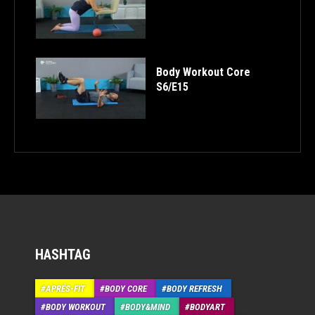
Body Workout Core
S6/E15
HASHTAG
APRÉS-FIT
BODY CORE
BODY REFRESH
BODY WORKOUT
BODY&MIND
BODYART