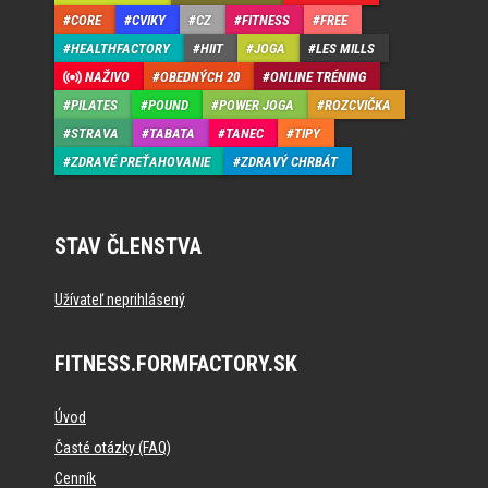
CORE
CVIKY
CZ
FITNESS
FREE
HEALTHFACTORY
HIIT
JOGA
LES MILLS
NAŽIVO
OBEDNÝCH 20
ONLINE TRÉNING
PILATES
POUND
POWER JOGA
ROZCVIČKA
STRAVA
TABATA
TANEC
TIPY
ZDRAVÉ PREŤAHOVANIE
ZDRAVÝ CHRBÁT
STAV ČLENSTVA
Užívateľ neprihlásený
FITNESS.FORMFACTORY.SK
Úvod
Časté otázky (FAQ)
Cenník