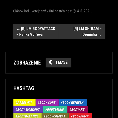
Článok bol uverejnený v
Online tréning
v
4. 6. 2021
.
Post
←
[R] LM BODYATTACK
[R] LM SH´BAM –
– Hanka Volfová
Dominka
→
navigation
ZOBRAZENIE
TMAVÉ
HASHTAG
APRÉS-FIT
BODY CORE
BODY REFRESH
BODY WORKOUT
BODY&MIND
BODYART
BODYBALANCE
BODYCOMBAT
BODYPUMP