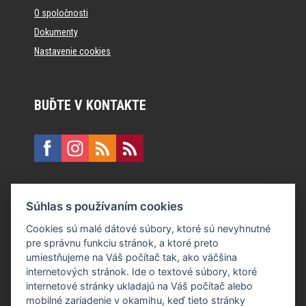
O spoločnosti
Dokumenty
Nastavenie cookies
BUĎTE V KONTAKTE
KONTAKT
Súhlas s používaním cookies
E:
recepcia@formfactory.sk
Cookies sú malé dátové súbory, ktoré sú nevyhnutné
pre správnu funkciu stránok, a ktoré preto
Form Factory Slovakia s.r.o., Ružová dolina 480/6, 821 08
umiestňujeme na Váš počítač tak, ako väčšina
Bratislava
internetových stránok. Ide o textové súbory, ktoré
internetové stránky ukladajú na Váš počítač alebo
mobilné zariadenie v okamihu, keď tieto stránky
Za publikovaný obsah sú zodpovední jednotliví autori.