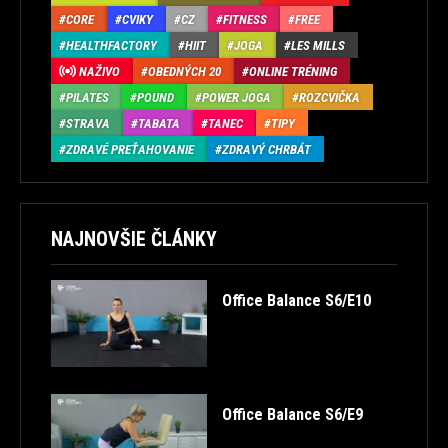
CORE
CVIKY
CZ
FITNESS
FREE
HEALTHFACTORY
HIIT
JOGA
LES MILLS
NAŽIVO
OBEDNÝCH 20
ONLINE TRÉNING
PILATES
POUND
POWER JOGA
ROZCVIČKA
STRAVA
TABATA
TANEC
TIPY
ZDRAVÉ PREŤAHOVANIE
ZDRAVÝ CHRBÁT
NAJNOVŠIE ČLÁNKY
Office Balance S6/E10
Office Balance S6/E9