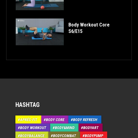
Body Workout Core
S6/E15
HASHTAG
APRÉS-FIT
BODY CORE
BODY REFRESH
BODY WORKOUT
BODY&MIND
BODYART
BODYBALANCE
BODYCOMBAT
BODYPUMP