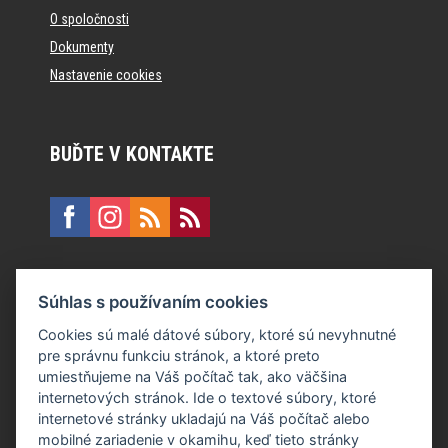
O spoločnosti
Dokumenty
Nastavenie cookies
BUĎTE V KONTAKTE
KONTAKT
Súhlas s používaním cookies
E:
recepcia@formfactory.sk
Cookies sú malé dátové súbory, ktoré sú nevyhnutné
pre správnu funkciu stránok, a ktoré preto
Form Factory Slovakia s.r.o., Ružová dolina 480/6, 821 08
umiestňujeme na Váš počítač tak, ako väčšina
Bratislava
internetových stránok. Ide o textové súbory, ktoré
internetové stránky ukladajú na Váš počítač alebo
mobilné zariadenie v okamihu, keď tieto stránky
Za publikovaný obsah sú zodpovední jednotliví autori.