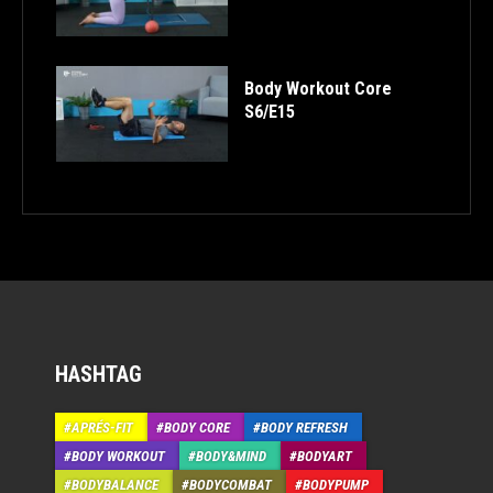
Body Workout Core
S6/E15
HASHTAG
APRÉS-FIT
BODY CORE
BODY REFRESH
BODY WORKOUT
BODY&MIND
BODYART
BODYBALANCE
BODYCOMBAT
BODYPUMP