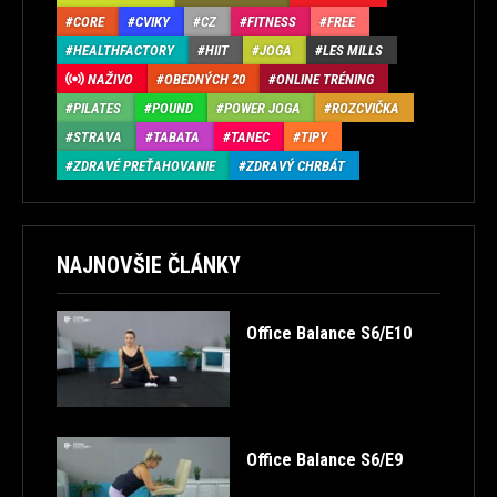
CORE
CVIKY
CZ
FITNESS
FREE
HEALTHFACTORY
HIIT
JOGA
LES MILLS
NAŽIVO
OBEDNÝCH 20
ONLINE TRÉNING
PILATES
POUND
POWER JOGA
ROZCVIČKA
STRAVA
TABATA
TANEC
TIPY
ZDRAVÉ PREŤAHOVANIE
ZDRAVÝ CHRBÁT
NAJNOVŠIE ČLÁNKY
Office Balance S6/E10
Office Balance S6/E9