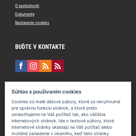
O spoločnosti
Dokumenty
Nastavenie cookies
BUĎTE V KONTAKTE
KONTAKT
Súhlas s používaním cookies
E:
recepcia@formfactory.sk
Cookies sú malé dátové súbory, ktoré sú nevyhnutné
pre správnu funkciu stránok, a ktoré preto
Form Factory Slovakia s.r.o., Ružová dolina 480/6, 821 08
umiestňujeme na Váš počítač tak, ako väčšina
Bratislava
internetových stránok. Ide o textové súbory, ktoré
internetové stránky ukladajú na Váš počítač alebo
mobilné zariadenie v okamihu, keď tieto stránky
Za publikovaný obsah sú zodpovední jednotliví autori.