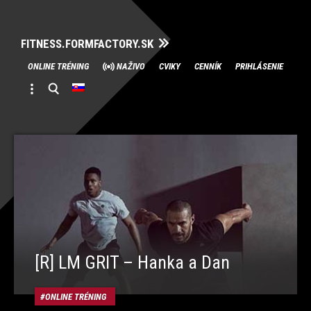
FITNESS.FORMFACTORY.SK
Skip
ONLINE TRÉNING
NAŽIVO
CVIKY
CENNÍK
PRIHLÁSENIE
to
content
[R] LM GRIT – Hanka a Dan
ONLINE TRÉNING