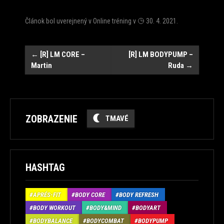
Článok bol uverejnený v
Online tréning
v
30. 4. 2021
.
Post
←
[R] LM CORE –
[R] LM BODYPUMP –
Martin
Ruda
→
navigation
ZOBRAZENIE
TMAVÉ
HASHTAG
APRÉS-FIT
BODY CORE
BODY REFRESH
BODY WORKOUT
BODY&MIND
BODYART
BODYBALANCE
BODYCOMBAT
BODYPUMP