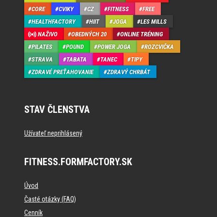
CORE
CVIKY
CZ
FITNESS
FREE
HEALTHFACTORY
HIIT
JOGA
LES MILLS
NAŽIVO
OBEDNÝCH 20
ONLINE TRÉNING
PILATES
POUND
POWER JOGA
ROZCVIČKA
STRAVA
TABATA
TANEC
TIPY
ZDRAVÉ PREŤAHOVANIE
ZDRAVÝ CHRBÁT
STAV ČLENSTVA
Užívateľ neprihlásený
FITNESS.FORMFACTORY.SK
Úvod
Časté otázky (FAQ)
Cenník