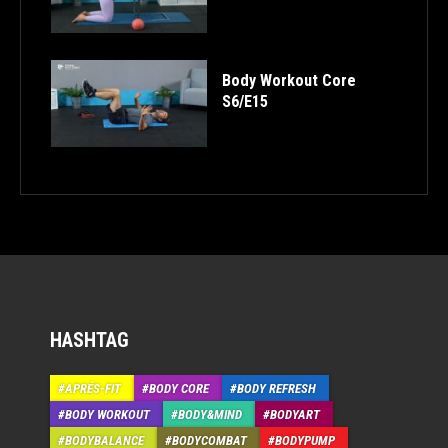
Body Workout Core
S6/E15
HASHTAG
APRÉS-FIT
BODY CORE
BODY REFRESH
BODY WORKOUT
BODY&MIND
BODYART
BODYBALANCE
BODYCOMBAT
BODYPUMP