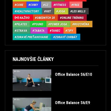
CORE
CVIKY
CZ
FITNESS
FREE
HEALTHFACTORY
HIIT
JOGA
LES MILLS
NAŽIVO
OBEDNÝCH 20
ONLINE TRÉNING
PILATES
POUND
POWER JOGA
ROZCVIČKA
STRAVA
TABATA
TANEC
TIPY
ZDRAVÉ PREŤAHOVANIE
ZDRAVÝ CHRBÁT
NAJNOVŠIE ČLÁNKY
Office Balance S6/E10
Office Balance S6/E9