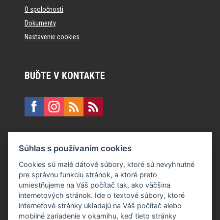
O spoločnosti
Dokumenty
Nastavenie cookies
BUĎTE V KONTAKTE
KONTAKT
Súhlas s používaním cookies
E:
recepcia@formfactory.sk
Cookies sú malé dátové súbory, ktoré sú nevyhnutné
pre správnu funkciu stránok, a ktoré preto
Form Factory Slovakia s.r.o., Ružová dolina 480/6, 821 08
umiestňujeme na Váš počítač tak, ako väčšina
Bratislava
internetových stránok. Ide o textové súbory, ktoré
internetové stránky ukladajú na Váš počítač alebo
mobilné zariadenie v okamihu, keď tieto stránky
Za publikovaný obsah sú zodpovední jednotliví autori.