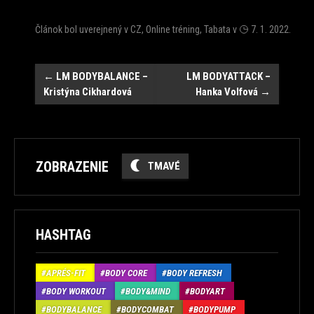
Článok bol uverejnený v
CZ
,
Online tréning
,
Tabata
v
7. 1. 2022
.
Post
←
LM BODYBALANCE –
LM BODYATTACK –
Kristýna Cikhardová
Hanka Volfová
→
navigation
ZOBRAZENIE
TMAVÉ
HASHTAG
APRÉS-FIT
BODY CORE
BODY REFRESH
BODY WORKOUT
BODY&MIND
BODYART
BODYBALANCE
BODYCOMBAT
BODYPUMP