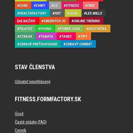
CORE
CVIKY
CZ
FITNESS
FREE
HEALTHFACTORY
HIIT
JOGA
LES MILLS
NAŽIVO
OBEDNÝCH 20
ONLINE TRÉNING
PILATES
POUND
POWER JOGA
ROZCVIČKA
STRAVA
TABATA
TANEC
TIPY
ZDRAVÉ PREŤAHOVANIE
ZDRAVÝ CHRBÁT
STAV ČLENSTVA
Užívateľ neprihlásený
FITNESS.FORMFACTORY.SK
Úvod
Časté otázky (FAQ)
Cenník