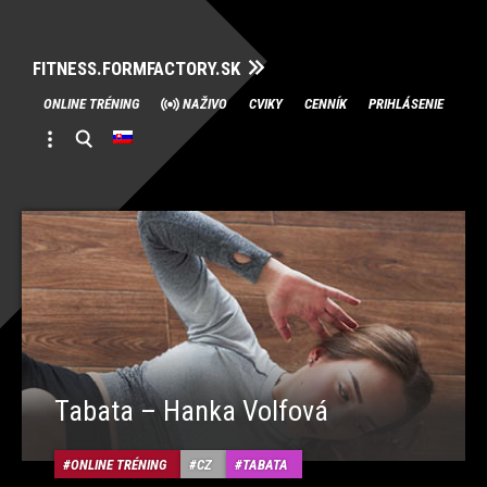
FITNESS.FORMFACTORY.SK
Skip
ONLINE TRÉNING
NAŽIVO
CVIKY
CENNÍK
PRIHLÁSENIE
to
content
Tabata – Hanka Volfová
ONLINE TRÉNING
CZ
TABATA