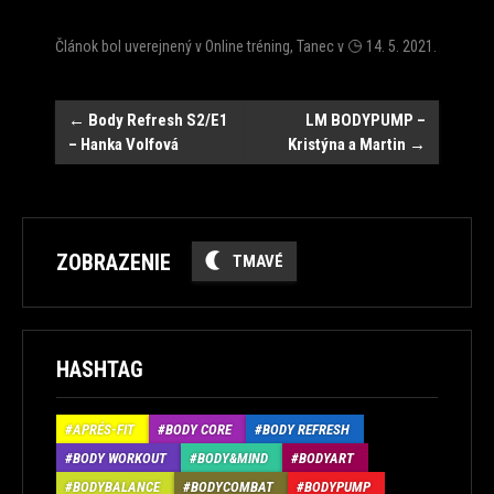
Článok bol uverejnený v
Online tréning
,
Tanec
v
14. 5. 2021
.
Post
←
Body Refresh S2/E1
LM BODYPUMP –
– Hanka Volfová
Kristýna a Martin
→
navigation
ZOBRAZENIE
TMAVÉ
HASHTAG
APRÉS-FIT
BODY CORE
BODY REFRESH
BODY WORKOUT
BODY&MIND
BODYART
BODYBALANCE
BODYCOMBAT
BODYPUMP