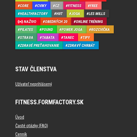
CORE
CVIKY
CZ
FITNESS
FREE
HEALTHFACTORY
HIIT
JOGA
LES MILLS
NAŽIVO
OBEDNÝCH 20
ONLINE TRÉNING
PILATES
POUND
POWER JOGA
ROZCVIČKA
STRAVA
TABATA
TANEC
TIPY
ZDRAVÉ PREŤAHOVANIE
ZDRAVÝ CHRBÁT
STAV ČLENSTVA
Užívateľ neprihlásený
FITNESS.FORMFACTORY.SK
Úvod
Časté otázky (FAQ)
Cenník