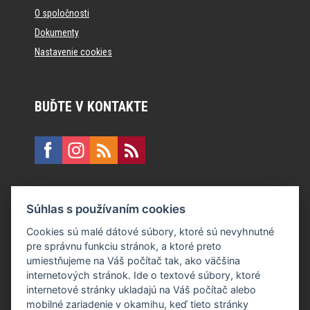
O spoločnosti
Dokumenty
Nastavenie cookies
BUĎTE V KONTAKTE
KONTAKT
Súhlas s používaním cookies
E:
recepcia@formfactory.sk
Cookies sú malé dátové súbory, ktoré sú nevyhnutné
pre správnu funkciu stránok, a ktoré preto
Form Factory Slovakia s.r.o., Ružová dolina 480/6, 821 08
umiestňujeme na Váš počítač tak, ako väčšina
Bratislava
internetových stránok. Ide o textové súbory, ktoré
internetové stránky ukladajú na Váš počítač alebo
mobilné zariadenie v okamihu, keď tieto stránky
Za publikovaný obsah sú zodpovední jednotliví autori.