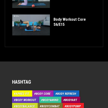
Body Workout Core
S6/E15
HASHTAG
APRÉS-FIT
BODY CORE
BODY REFRESH
BODY WORKOUT
BODY&MIND
BODYART
BODYBALANCE
BODYCOMBAT
BODYPUMP