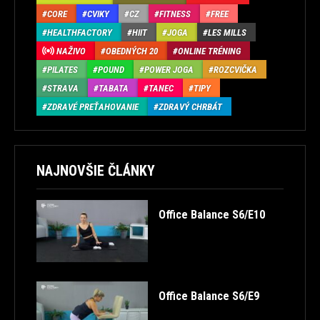
CORE
CVIKY
CZ
FITNESS
FREE
HEALTHFACTORY
HIIT
JOGA
LES MILLS
NAŽIVO
OBEDNÝCH 20
ONLINE TRÉNING
PILATES
POUND
POWER JOGA
ROZCVIČKA
STRAVA
TABATA
TANEC
TIPY
ZDRAVÉ PREŤAHOVANIE
ZDRAVÝ CHRBÁT
NAJNOVŠIE ČLÁNKY
Office Balance S6/E10
Office Balance S6/E9