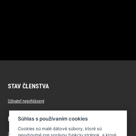
STAV ČLENSTVA
Užívateľ neprihlásený
FITNESS.FORMFACTORY.SK
Súhlas s používaním cookies
Cookies sú malé dátové súbory, ktoré sú
Úvod
nevyhnutné pre správnu funkciu stránok, a ktoré