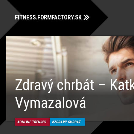
FITNESS.FORMFACTORY.SK
Zdravý chrbát – Kat
Vymazalová
ONLINE TRÉNING
ZDRAVÝ CHRBÁT