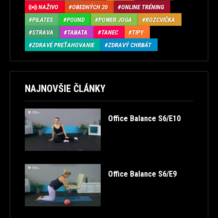
NAŽIVO
OBEDNÝCH 20
ONLINE TRÉNING
PILATES
POUND
POWER JOGA
ROZCVIČKA
STRAVA
TABATA
TANEC
TIPY
ZDRAVÉ PREŤAHOVANIE
ZDRAVÝ CHRBÁT
NAJNOVŠIE ČLÁNKY
Office Balance S6/E10
Office Balance S6/E9