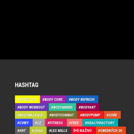
HASHTAG
APRÉS-FIT
BODY CORE
BODY REFRESH
BODY WORKOUT
BODY&MIND
BODYART
BODYBALANCE
BODYCOMBAT
BODYPUMP
CORE
CVIKY
CZ
FITNESS
FREE
HEALTHFACTORY
HIIT
JOGA
LES MILLS
NAŽIVO
OBEDNÝCH 20