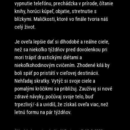
vypnutie telefónu, prechádzka v prírode, čítanie
knihy, horúci kúpeľ, objatie, stretnutie s
blízkymi. Maličkosti, ktoré vo finále tvoria náš
celý život.
Je oveľa lepšie dať si dlhodobé a reálne ciele,
než sa niekoľko týždňov pred dovolenkou pri
mori trápiť drastickými diétami a
niekoľkohodinovým cvičením. Zhodené kilá by
boli späť po pristátí v cieľovej destinácii.
Nehľadaj skratky. Vytýč si svoje ciele a
pomalými krôčikmi sa približuj. Zaužívaj si nové
zdravé návyky, počúvaj svoje telo, buď
trpezlivý/-á a uvidíš, že získaš oveľa viac, než
letnú formu na pár týždňov.