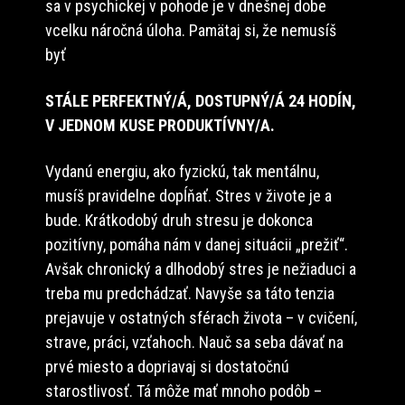
sa v psychickej v pohode je v dnešnej dobe
vcelku náročná úloha. Pamätaj si, že nemusíš
byť
STÁLE PERFEKTNÝ/Á, DOSTUPNÝ/Á 24 HODÍN,
V JEDNOM KUSE PRODUKTÍVNY/A.
Vydanú energiu, ako fyzickú, tak mentálnu,
musíš pravidelne dopĺňať. Stres v živote je a
bude. Krátkodobý druh stresu je dokonca
pozitívny, pomáha nám v danej situácii „prežiť“.
Avšak chronický a dlhodobý stres je nežiaduci a
treba mu predchádzať. Navyše sa táto tenzia
prejavuje v ostatných sférach života – v cvičení,
strave, práci, vzťahoch. Nauč sa seba dávať na
prvé miesto a dopriavaj si dostatočnú
starostlivosť. Tá môže mať mnoho podôb –