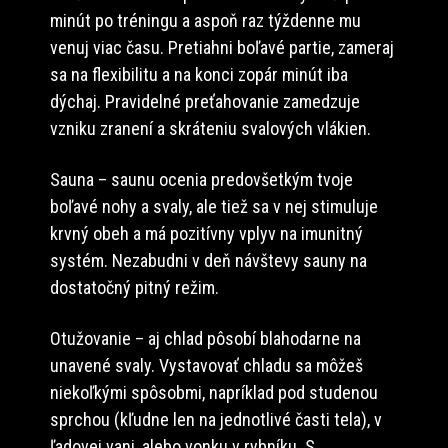
minút po tréningu a aspoň raz týždenne mu
venuj viac času. Pretiahni boľavé partie, zameraj
sa na flexibilitu a na konci zopár minút iba
dýchaj. Pravidelné preťahovanie zamedzuje
vzniku zranení a skráteniu svalových vlákien.
Sauna – saunu ocenia predovšetkým tvoje
boľavé nohy a svaly, ale tiež sa v nej stimuluje
krvný obeh a má pozitívny vplyv na imunitný
systém. Nezabudni v deň návštevy sauny na
dostatočný pitný režim.
Otužovanie – aj chlad pôsobí blahodarne na
unavené svaly. Vystavovať chladu sa môžeš
niekoľkými spôsobmi, napríklad pod studenou
sprchou (kľudne len na jednotlivé časti tela), v
ľadovej vani, alebo vonku v rybníku. S