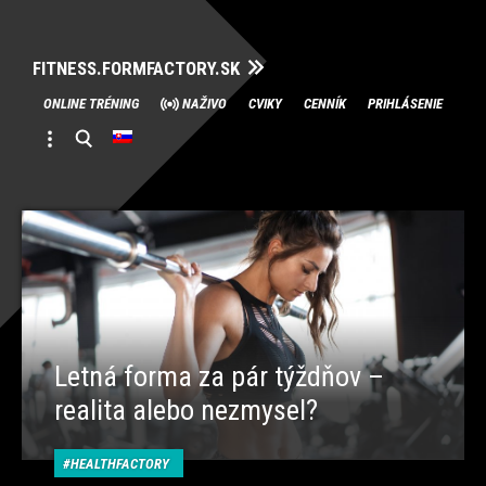
FITNESS.FORMFACTORY.SK
Skip
ONLINE TRÉNING
NAŽIVO
CVIKY
CENNÍK
PRIHLÁSENIE
to
content
Letná forma za pár týždňov –
realita alebo nezmysel?
HEALTHFACTORY