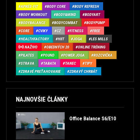
APRÉS-FIT
BODY CORE
BODY REFRESH
BODY WORKOUT
BODY&MIND
BODYART
BODYBALANCE
BODYCOMBAT
BODYPUMP
CORE
CVIKY
CZ
FITNESS
FREE
HEALTHFACTORY
HIIT
JOGA
LES MILLS
NAŽIVO
OBEDNÝCH 20
ONLINE TRÉNING
PILATES
POUND
POWER JOGA
ROZCVIČKA
STRAVA
TABATA
TANEC
TIPY
ZDRAVÉ PREŤAHOVANIE
ZDRAVÝ CHRBÁT
NAJNOVŠIE ČLÁNKY
Office Balance S6/E10