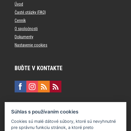
Úvod
Časté otázky (FAQ)
Cenník
O spoločnosti
Dokumenty
Nastavenie cookies
BUĎTE V KONTAKTE
KONTAKT
Súhlas s používaním cookies
E:
recepcia@formfactory.sk
Cookies sú malé dátové súbory, ktoré sú nevyhnutné
pre správnu funkciu stránok, a ktoré preto
Form Factory Slovakia s.r.o., Ružová dolina 480/6, 821 08