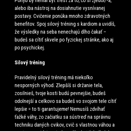
Pohyb by nemal byť trest za to, čo si zjedol/-a,
alebo iba nástroj na dosiahnutie vysnívanej
postavy. Cvičenie ponúka mnoho zdravotných
benefitov. Spoj silový tréning s kardiom a uvidíš,
že výsledky na seba nenechajú dlho čakať –
budeš sa cítiť skvele po fyzickej stránke, ako aj
po psychickej.
Silový tréning
Pravidelný silový tréning má niekoľko
nesporných výhod. Zlepšíš si držanie tela,
zosilnieš, tvoje kosti budú pevnejšie, budeš
odolnejší a celkovo sa budeš vo svojom tele cítiť
lepšie = to ti garantujeme! Nemusíš zdvíhať
ťažké váhy, zo začiatku sa sústreď na správnu
techniku daných cvikov, cvič s vlastnou váhou a