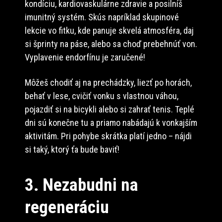
kondíciu, kardiovaskulárne zdravie a posilníš
imunitný systém. Skús napríklad skupinové
lekcie vo fitku, kde panuje skvelá atmosféra, daj
si šprinty na páse, alebo sa choď prebehnúť von.
Vyplavenie endorfínu je zaručené!
Môžeš chodiť aj na prechádzky, liezť po horách,
behať v lese, cvičiť vonku s vlastnou váhou,
pojazdiť si na bicykli alebo si zahrať tenis. Teplé
dni sú konečne tu a priamo nabádajú k vonkajším
aktivitám. Pri pohybe skrátka platí jedno – nájdi
si taký, ktorý ťa bude baviť!
3. Nezabudni na
regeneráciu