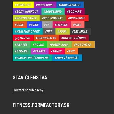
APRÉS-FIT
BODY CORE
BODY REFRESH
BODY WORKOUT
BODY&MIND
BODYART
BODYBALANCE
BODYCOMBAT
BODYPUMP
CORE
CVIKY
CZ
FITNESS
FREE
HEALTHFACTORY
HIIT
JOGA
LES MILLS
NAŽIVO
OBEDNÝCH 20
ONLINE TRÉNING
PILATES
POUND
POWER JOGA
ROZCVIČKA
STRAVA
TABATA
TANEC
TIPY
ZDRAVÉ PREŤAHOVANIE
ZDRAVÝ CHRBÁT
STAV ČLENSTVA
Užívateľ neprihlásený
FITNESS.FORMFACTORY.SK