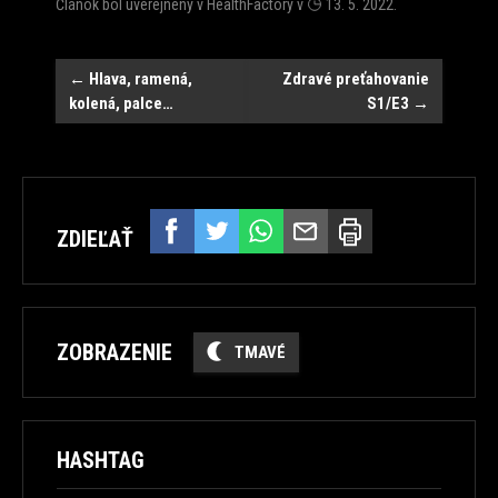
Článok bol uverejnený v
HealthFactory
v
13. 5. 2022
.
Post
←
Hlava, ramená,
Zdravé preťahovanie
kolená, palce…
S1/E3
→
navigation
ZDIEĽAŤ
ZOBRAZENIE
TMAVÉ
HASHTAG