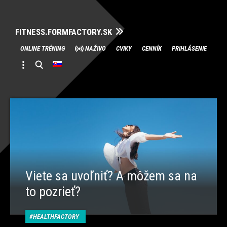
FITNESS.FORMFACTORY.SK
Skip
ONLINE TRÉNING
NAŽIVO
CVIKY
CENNÍK
PRIHLÁSENIE
to
content
Viete sa uvoľniť? A môžem sa na
to pozrieť?
HEALTHFACTORY