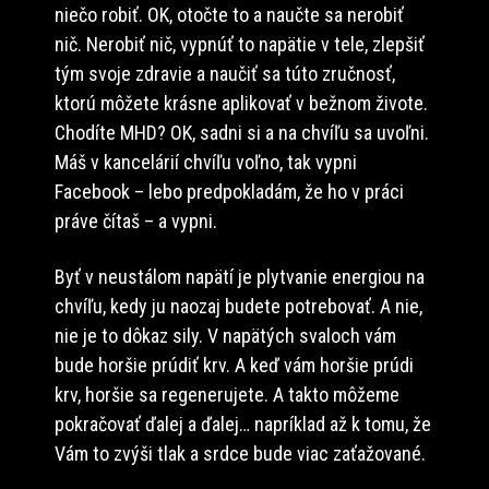
niečo robiť. OK, otočte to a naučte sa nerobiť
nič. Nerobiť nič, vypnúť to napätie v tele, zlepšiť
tým svoje zdravie a naučiť sa túto zručnosť,
ktorú môžete krásne aplikovať v bežnom živote.
Chodíte MHD? OK, sadni si a na chvíľu sa uvoľni.
Máš v kancelárií chvíľu voľno, tak vypni
Facebook – lebo predpokladám, že ho v práci
práve čítaš – a vypni.
Byť v neustálom napätí je plytvanie energiou na
chvíľu, kedy ju naozaj budete potrebovať. A nie,
nie je to dôkaz sily. V napätých svaloch vám
bude horšie prúdiť krv. A keď vám horšie prúdi
krv, horšie sa regenerujete. A takto môžeme
pokračovať ďalej a ďalej… napríklad až k tomu, že
Vám to zvýši tlak a srdce bude viac zaťažované.