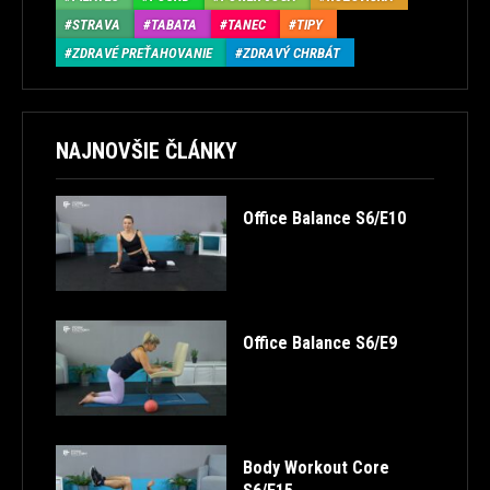
STRAVA
TABATA
TANEC
TIPY
ZDRAVÉ PREŤAHOVANIE
ZDRAVÝ CHRBÁT
NAJNOVŠIE ČLÁNKY
Office Balance S6/E10
Office Balance S6/E9
Body Workout Core