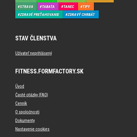
STRAVA
TABATA
TANEC
TIPY
ZDRAVÉ PREŤAHOVANIE
ZDRAVÝ CHRBÁT
STAV ČLENSTVA
Užívateľ neprihlásený
FITNESS.FORMFACTORY.SK
Úvod
Časté otázky (FAQ)
Cenník
O spoločnosti
Dokumenty
Nastavenie cookies