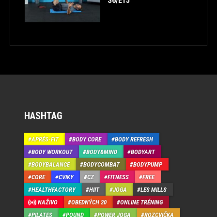
S6/E15
HASHTAG
APRÉS-FIT
BODY CORE
BODY REFRESH
BODY WORKOUT
BODY&MIND
BODYART
BODYBALANCE
BODYCOMBAT
BODYPUMP
CORE
CVIKY
CZ
FITNESS
FREE
HEALTHFACTORY
HIIT
JOGA
LES MILLS
NAŽIVO
OBEDNÝCH 20
ONLINE TRÉNING
PILATES
POUND
POWER JOGA
ROZCVIČKA