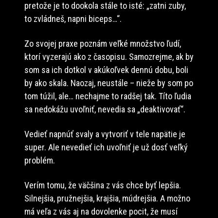
pretože je to dookola stále to isté: „zatni zuby,
to zvládneš, napni biceps…“.
Zo svojej praxe poznám veľké množstvo ľudí,
ktorí vyzerajú ako z časopisu. Samozrejme, ak by
som sa ich dotkol v akúkoľvek dennú dobu, boli
by ako skala. Naozaj, neustále – nieže by som po
tom túžil, ale… nechajme to radšej tak. Títo ľudia
sa nedokážu uvoľniť, nevedia sa „deaktivovať“.
Vedieť napnúť svaly a vytvoriť v tele napätie je
super. Ale nevedieť ich uvoľniť je už dosť veľký
problém.
Verím tomu, že väčšina z vás chce byť lepšia.
Silnejšia, pružnejšia, krajšia, múdrejšia. A možno
má veľa z vás aj na dovolenke pocit, že musí