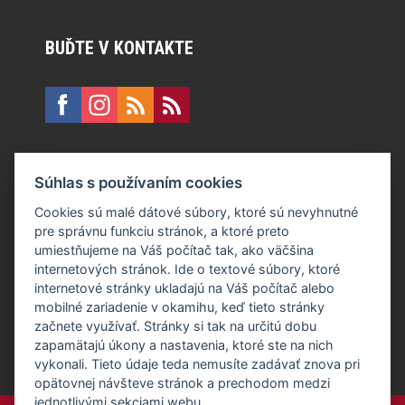
BUĎTE V KONTAKTE
KONTAKT
Súhlas s používaním cookies
E:
recepcia@formfactory.sk
Cookies sú malé dátové súbory, ktoré sú nevyhnutné
pre správnu funkciu stránok, a ktoré preto
Form Factory Slovakia s.r.o., Ružová dolina 480/6, 821 08
umiestňujeme na Váš počítač tak, ako väčšina
Bratislava
internetových stránok. Ide o textové súbory, ktoré
internetové stránky ukladajú na Váš počítač alebo
mobilné zariadenie v okamihu, keď tieto stránky
Za publikovaný obsah sú zodpovední jednotliví autori.
začnete využívať. Stránky si tak na určitú dobu
zapamätajú úkony a nastavenia, ktoré ste na nich
vykonali. Tieto údaje teda nemusíte zadávať znova pri
opätovnej návšteve stránok a prechodom medzi
jednotlivými sekciami webu.