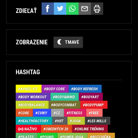
ZDIEĽAŤ
ZOBRAZENIE
TMAVÉ
HASHTAG
APRÉS-FIT
BODY CORE
BODY REFRESH
BODY WORKOUT
BODY&MIND
BODYART
BODYBALANCE
BODYCOMBAT
BODYPUMP
CORE
CVIKY
CZ
FITNESS
FREE
HEALTHFACTORY
HIIT
JOGA
LES MILLS
NAŽIVO
OBEDNÝCH 20
ONLINE TRÉNING
PILATES
POUND
POWER JOGA
ROZCVIČKA