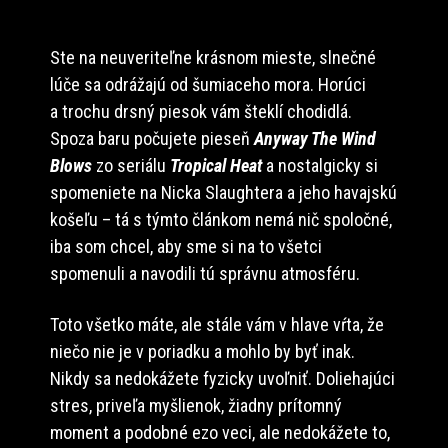
Ste na neuveriteľne krásnom mieste, slnečné
lúče sa odrážajú od šumiaceho mora. Horúci
a trochu drsný piesok vám šteklí chodidlá.
Spoza baru počujete pieseň
Anyway The Wind
Blows
zo seriálu
Tropical Heat
a nostalgicky si
spomeniete na Nicka Slaughtera a jeho havajskú
košeľu – tá s týmto článkom nemá nič spoločné,
iba som chcel, aby sme si na to všetci
spomenuli a navodili tú správnu atmosféru.
Toto všetko máte, ale stále vám v hlave vŕta, že
niečo nie je v poriadku a mohlo by byť inak.
Nikdy sa nedokážete fyzicky uvoľniť. Doliehajúci
stres, priveľa myšlienok, žiadny prítomný
moment a podobné ezo veci, ale nedokážete to,