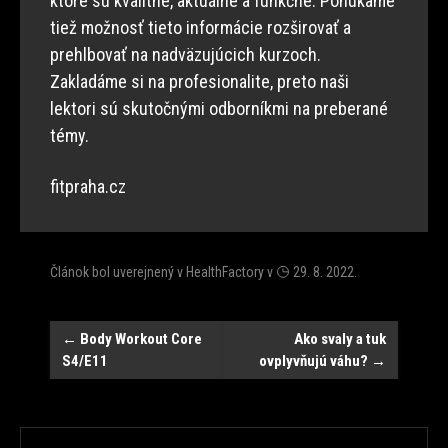
ktoré sú kvalitné, aktuálne a funkčné. Ponúkame
tiež možnosť tieto informácie rozširovať a
prehlbovať na nadväzujúcich kurzoch.
Zakladáme si na profesionalite, preto naši
lektori sú skutočnými odborníkmi na preberané
témy.
fitpraha.cz
Článok bol uverejnený v
HealthFactory
v
29. 8. 2022
.
Post
←
Body Workout Core
Ako svaly a tuk
S4/E11
ovplyvňujú váhu?
→
navigation