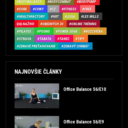
BODYBALANCE
BODYCOMBAT
BODYPUMP
CORE
CVIKY
CZ
FITNESS
FREE
HEALTHFACTORY
HIIT
JOGA
LES MILLS
NAŽIVO
OBEDNÝCH 20
ONLINE TRÉNING
PILATES
POUND
POWER JOGA
ROZCVIČKA
STRAVA
TABATA
TANEC
TIPY
ZDRAVÉ PREŤAHOVANIE
ZDRAVÝ CHRBÁT
NAJNOVŠIE ČLÁNKY
Office Balance S6/E10
Office Balance S6/E9