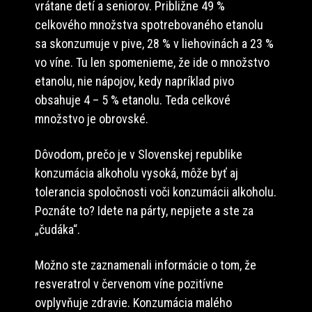
vrátane detí a seniorov. Približne 49 %
celkového množstva spotrebovaného etanolu
sa skonzumuje v pive, 28 % v liehovinách a 23 %
vo víne. Tu len spomenieme, že ide o množstvo
etanolu, nie nápojov, kedy napríklad pivo
obsahuje 4 – 5 % etanolu. Teda celkové
množstvo je obrovské.
Dôvodom, prečo je v Slovenskej republike
konzumácia alkoholu vysoká, môže byť aj
tolerancia spoločnosti voči konzumácii alkoholu.
Poznáte to? Idete na párty, nepijete a ste za
„čudáka“.
Možno ste zaznamenali informácie o tom, že
resveratrol v červenom víne pozitívne
ovplyvňuje zdravie. Konzumácia malého