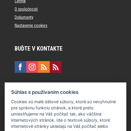
Cenník
O spoločnosti
Dokumenty
Nastavenie cookies
BUĎTE V KONTAKTE
KONTAKT
Súhlas s používaním cookies
E:
recepcia@formfactory.sk
Cookies sú malé dátové súbory, ktoré sú nevyhnutné
pre správnu funkciu stránok, a ktoré preto
Form Factory Slovakia s.r.o., Ružová dolina 480/6, 821 08
umiestňujeme na Váš počítač tak, ako väčšina
Bratislava
internetových stránok. Ide o textové súbory, ktoré
internetové stránky ukladajú na Váš počítač alebo