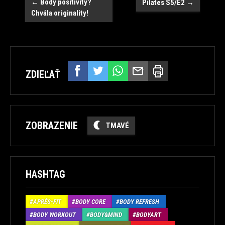
Post
←
Body positivity?
Pilates S5/E2
→
Chvála originality!
navigation
ZDIEĽAŤ
ZOBRAZENIE
TMAVÉ
HASHTAG
APRÉS-FIT
BODY CORE
BODY REFRESH
BODY WORKOUT
BODY&MIND
BODYART