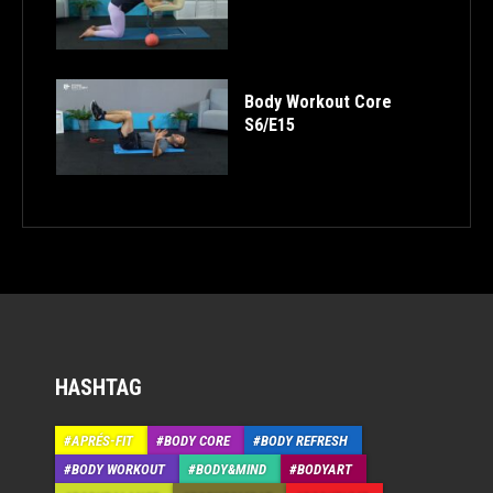
Body Workout Core
S6/E15
HASHTAG
APRÉS-FIT
BODY CORE
BODY REFRESH
BODY WORKOUT
BODY&MIND
BODYART