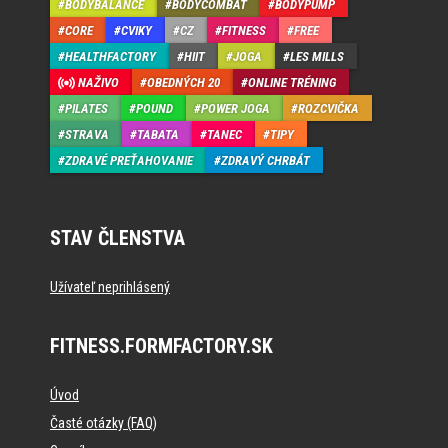
BODYBALANCE
BODYCOMBAT
BODYPUMP
CORE
CVIKY
CZ
FITNESS
FREE
HEALTHFACTORY
HIIT
JOGA
LES MILLS
NAŽIVO
OBEDNÝCH 20
ONLINE TRÉNING
PILATES
POUND
POWER JOGA
ROZCVIČKA
STRAVA
TABATA
TANEC
TIPY
ZDRAVÉ PREŤAHOVANIE
ZDRAVÝ CHRBÁT
STAV ČLENSTVA
Užívateľ neprihlásený
FITNESS.FORMFACTORY.SK
Úvod
Časté otázky (FAQ)