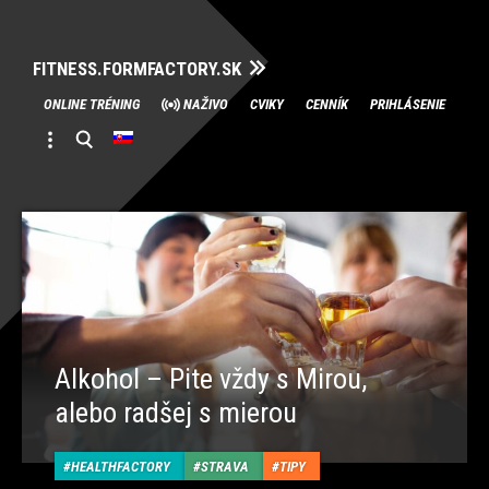
FITNESS.FORMFACTORY.SK
Skip
ONLINE TRÉNING
NAŽIVO
CVIKY
CENNÍK
PRIHLÁSENIE
to
content
Alkohol – Pite vždy s Mirou,
alebo radšej s mierou
HEALTHFACTORY
STRAVA
TIPY