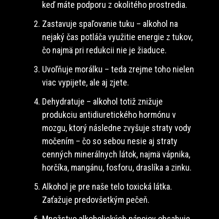
keď máte podporu z okolitého prostredia.
Zastavuje spaľovanie tuku – alkohol na
nejaký čas potláča využitie energie z tukov,
čo najmä pri redukcii nie je žiaduce.
Uvoľňuje morálku – teda zrejme toho nielen
viac vypijete, ale aj zjete.
Dehydratuje – alkohol totiž znižuje
produkciu antidiuretického hormónu v
mozgu, ktorý následne zvyšuje straty vody
močením – čo so sebou nesie aj straty
cenných minerálnych látok, najmä vápnika,
horčíka, mangánu, fosforu, draslíka a zinku.
Alkohol je pre naše telo toxická látka.
Zaťažuje predovšetkým pečeň.
Množstvo alkoholických nápojov obsahuje