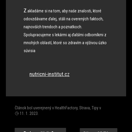
Z
.
akladáme si na tom, aby naše znalosti, ktoré
odovzdávame ďalej, stáli na overených faktoch,
najnovších trendoch a poznatkoch.
Spolupracujeme s lekármi aj ďalšími odborníkmi z
mnohých oblastí, ktoré so zdravím a výživou úzko
súvisia
nutricni-institut.cz
Článok bol uverejnený v
HealthFactory
,
Strava
,
Tipy
v
11. 1. 2023
.