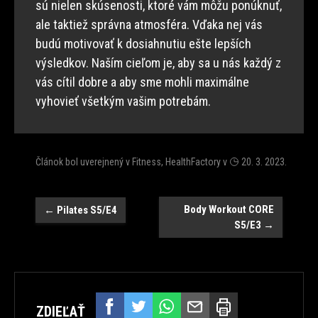
sú nielen skúsenosti, ktoré vám môžu ponúknuť,
ale taktiež správna atmosféra. Vďaka nej vás
budú motivovať k dosiahnutiu ešte lepších
výsledkov. Naším cieľom je, aby sa u nás každý z
vás cítil dobre a aby sme mohli maximálne
vyhovieť všetkým vašim potrebám.
Článok bol uverejnený v
Fitness
,
HealthFactory
v
20. 3. 2023
.
Post
Body Workout CORE
←
Pilates S5/E4
S5/E3
→
navigation
ZDIEĽAŤ