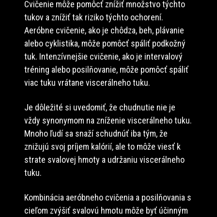
Cvičenie môže pomôcť znížiť množstvo týchto
tukov a znížiť tak riziko týchto ochorení.
Aeróbne cvičenie, ako je chôdza, beh, plávanie
alebo cyklistika, môže pomôcť spáliť podkožný
tuk. Intenzívnejšie cvičenie, ako je intervalový
tréning alebo posilňovanie, môže pomôcť spáliť
viac tuku vrátane viscerálneho tuku.
Je dôležité si uvedomiť, že chudnutie nie je
vždy synonymom na zníženie viscerálneho tuku.
Mnoho ľudí sa snaží schudnúť iba tým, že
znižujú svoj príjem kalórií, ale to môže viesť k
strate svalovej hmoty a udržaniu viscerálneho
tuku.
Kombinácia aeróbneho cvičenia a posilňovania s
cieľom zvýšiť svalovú hmotu môže byť účinným