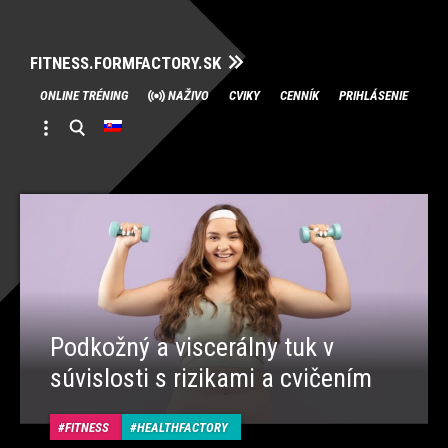
FITNESS.FORMFACTORY.SK
Skip
ONLINE TRÉNING
NAŽIVO
CVIKY
CENNÍK
PRIHLÁSENIE
to
content
Podkožný a viscerálny tuk v
súvislosti s rizikami a cvičením
FITNESS
HEALTHFACTORY