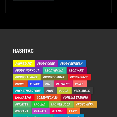
HASHTAG
APRÉS-FIT
BODY CORE
BODY REFRESH
BODY WORKOUT
BODY&MIND
BODYART
BODYBALANCE
BODYCOMBAT
BODYPUMP
CORE
CVIKY
CZ
FITNESS
FREE
HEALTHFACTORY
HIIT
JOGA
LES MILLS
NAŽIVO
OBEDNÝCH 20
ONLINE TRÉNING
PILATES
POUND
POWER JOGA
ROZCVIČKA
STRAVA
TABATA
TANEC
TIPY