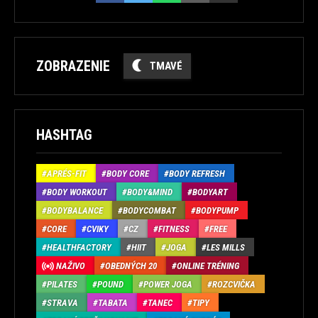
ZOBRAZENIE
TMAVÉ
HASHTAG
APRÉS-FIT
BODY CORE
BODY REFRESH
BODY WORKOUT
BODY&MIND
BODYART
BODYBALANCE
BODYCOMBAT
BODYPUMP
CORE
CVIKY
CZ
FITNESS
FREE
HEALTHFACTORY
HIIT
JOGA
LES MILLS
NAŽIVO
OBEDNÝCH 20
ONLINE TRÉNING
PILATES
POUND
POWER JOGA
ROZCVIČKA
STRAVA
TABATA
TANEC
TIPY