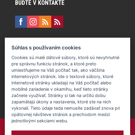
BUĎTE V KONTAKTE
KONTAKT
Súhlas s používaním cookies
E:
recepcia@formfactory.sk
Cookies sú malé dátové súbory, ktoré sú nevyhnutné
pre správnu funkciu stránok, a ktoré preto
Form Factory Slovakia s.r.o., Ružová dolina 480/6, 821 08
umiestňujeme na Váš počítač tak, ako väčšina
Bratislava
internetových stránok. Ide o textové súbory, ktoré
internetové stránky ukladajú na Váš počítač alebo
mobilné zariadenie v okamihu, keď tieto stránky
Za publikovaný obsah sú zodpovední jednotliví autori.
začnete využívať. Stránky si tak na určitú dobu
zapamätajú úkony a nastavenia, ktoré ste na nich
vykonali. Tieto údaje teda nemusíte zadávať znova pri
opätovnej návšteve stránok a prechodom medzi
jednotlivými sekciami webu.
Form Factory Slovakia s.r.o.,