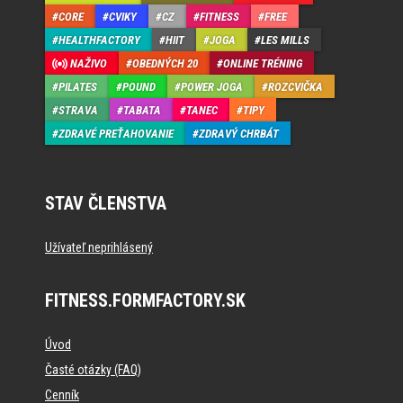
CORE
CVIKY
CZ
FITNESS
FREE
HEALTHFACTORY
HIIT
JOGA
LES MILLS
NAŽIVO
OBEDNÝCH 20
ONLINE TRÉNING
PILATES
POUND
POWER JOGA
ROZCVIČKA
STRAVA
TABATA
TANEC
TIPY
ZDRAVÉ PREŤAHOVANIE
ZDRAVÝ CHRBÁT
STAV ČLENSTVA
Užívateľ neprihlásený
FITNESS.FORMFACTORY.SK
Úvod
Časté otázky (FAQ)
Cenník