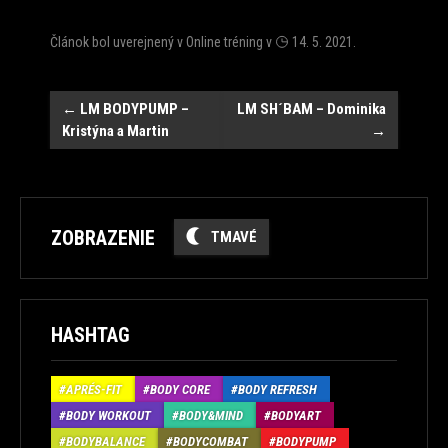
Článok bol uverejnený v
Online tréning
v
14. 5. 2021
.
Post
←
LM BODYPUMP –
LM SH´BAM – Dominika
Kristýna a Martin
→
navigation
ZOBRAZENIE
TMAVÉ
HASHTAG
APRÉS-FIT
BODY CORE
BODY REFRESH
BODY WORKOUT
BODY&MIND
BODYART
BODYBALANCE
BODYCOMBAT
BODYPUMP