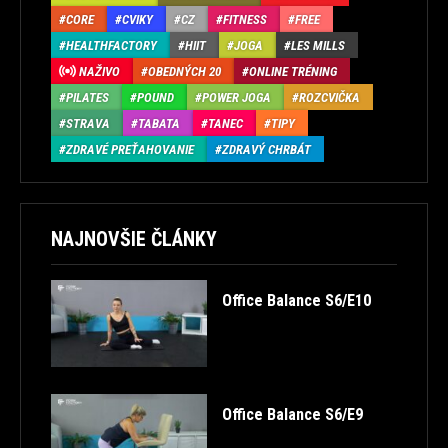
CORE
CVIKY
CZ
FITNESS
FREE
HEALTHFACTORY
HIIT
JOGA
LES MILLS
NAŽIVO
OBEDNÝCH 20
ONLINE TRÉNING
PILATES
POUND
POWER JOGA
ROZCVIČKA
STRAVA
TABATA
TANEC
TIPY
ZDRAVÉ PREŤAHOVANIE
ZDRAVÝ CHRBÁT
NAJNOVŠIE ČLÁNKY
Office Balance S6/E10
Office Balance S6/E9