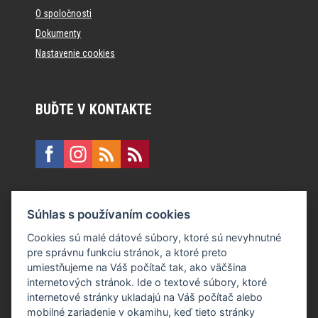
O spoločnosti
Dokumenty
Nastavenie cookies
BUĎTE V KONTAKTE
KONTAKT
Súhlas s používaním cookies
E:
recepcia@formfactory.sk
Cookies sú malé dátové súbory, ktoré sú nevyhnutné
pre správnu funkciu stránok, a ktoré preto
Form Factory Slovakia s.r.o., Ružová dolina 480/6, 821 08
umiestňujeme na Váš počítač tak, ako väčšina
Bratislava
internetových stránok. Ide o textové súbory, ktoré
internetové stránky ukladajú na Váš počítač alebo
mobilné zariadenie v okamihu, keď tieto stránky
Za publikovaný obsah sú zodpovední jednotliví autori.