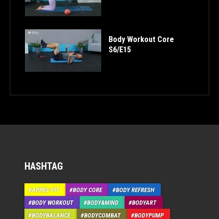
Body Workout Core
S6/E15
HASHTAG
APRÉS-FIT
BODY CORE
BODY REFRESH
BODY WORKOUT
BODY&MIND
BODYART
BODYBALANCE
BODYCOMBAT
BODYPUMP