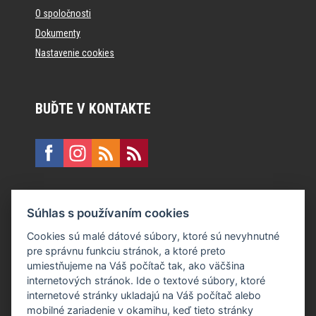
O spoločnosti
Dokumenty
Nastavenie cookies
BUĎTE V KONTAKTE
KONTAKT
Súhlas s používaním cookies
E:
recepcia@formfactory.sk
Cookies sú malé dátové súbory, ktoré sú nevyhnutné
pre správnu funkciu stránok, a ktoré preto
Form Factory Slovakia s.r.o., Ružová dolina 480/6, 821 08
umiestňujeme na Váš počítač tak, ako väčšina
Bratislava
internetových stránok. Ide o textové súbory, ktoré
internetové stránky ukladajú na Váš počítač alebo
mobilné zariadenie v okamihu, keď tieto stránky
Za publikovaný obsah sú zodpovední jednotliví autori.