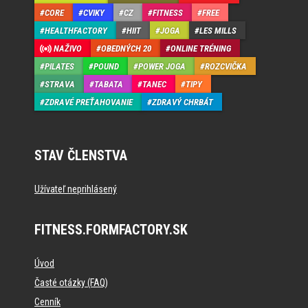
CORE
CVIKY
CZ
FITNESS
FREE
HEALTHFACTORY
HIIT
JOGA
LES MILLS
NAŽIVO
OBEDNÝCH 20
ONLINE TRÉNING
PILATES
POUND
POWER JOGA
ROZCVIČKA
STRAVA
TABATA
TANEC
TIPY
ZDRAVÉ PREŤAHOVANIE
ZDRAVÝ CHRBÁT
STAV ČLENSTVA
Užívateľ neprihlásený
FITNESS.FORMFACTORY.SK
Úvod
Časté otázky (FAQ)
Cenník