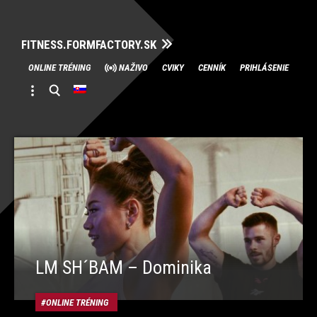
FITNESS.FORMFACTORY.SK
Skip
ONLINE TRÉNING
NAŽIVO
CVIKY
CENNÍK
PRIHLÁSENIE
to
content
LM SH´BAM – Dominika
ONLINE TRÉNING