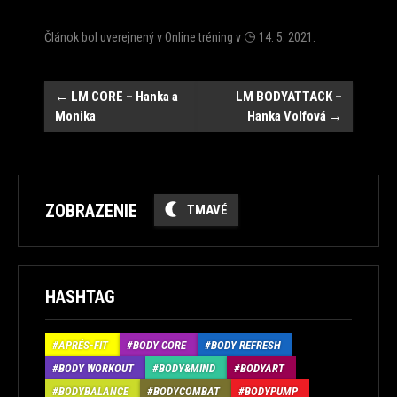
Článok bol uverejnený v
Online tréning
v
14. 5. 2021
.
Post
←
LM CORE – Hanka a
LM BODYATTACK –
Monika
Hanka Volfová
→
navigation
ZOBRAZENIE
TMAVÉ
HASHTAG
APRÉS-FIT
BODY CORE
BODY REFRESH
BODY WORKOUT
BODY&MIND
BODYART
BODYBALANCE
BODYCOMBAT
BODYPUMP