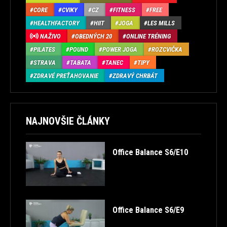
CORE
CVIKY
CZ
FITNESS
FREE
HEALTHFACTORY
HIIT
JOGA
LES MILLS
NAŽIVO
OBEDNÝCH 20
ONLINE TRÉNING
PILATES
POUND
POWER JOGA
ROZCVIČKA
STRAVA
TABATA
TANEC
TIPY
ZDRAVÉ PREŤAHOVANIE
ZDRAVÝ CHRBÁT
NAJNOVŠIE ČLÁNKY
Office Balance S6/E10
Office Balance S6/E9