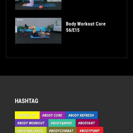
Body Workout Core
S6/E15
HASHTAG
APRÉS-FIT
BODY CORE
BODY REFRESH
BODY WORKOUT
BODY&MIND
BODYART
BODYBALANCE
BODYCOMBAT
BODYPUMP