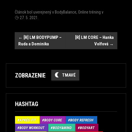
Článok bol uverejnený v
BodyBalance
,
Online tréning
v
27. 5. 2021
.
Post
←
[R] LM BODYPUMP –
[R] LM CORE – Hanka
Ruda a Dominika
Volfová
→
navigation
ZOBRAZENIE
TMAVÉ
HASHTAG
APRÉS-FIT
BODY CORE
BODY REFRESH
BODY WORKOUT
BODY&MIND
BODYART