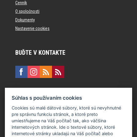
Cenník
O spoločnosti
Dokumenty
Nastavenie cookies
BUĎTE V KONTAKTE
KONTAKT
Súhlas s používaním cookies
E:
recepcia@formfactory.sk
Cookies sú malé dátové súbory, ktoré sú nevyhnutné
pre správnu funkciu stránok, a ktoré preto
Form Factory Slovakia s.r.o., Ružová dolina 480/6, 821 08
umiestňujeme na Váš počítač tak, ako väčšina
Bratislava
internetových stránok. Ide o textové súbory, ktoré
internetové stránky ukladajú na Váš počítač alebo