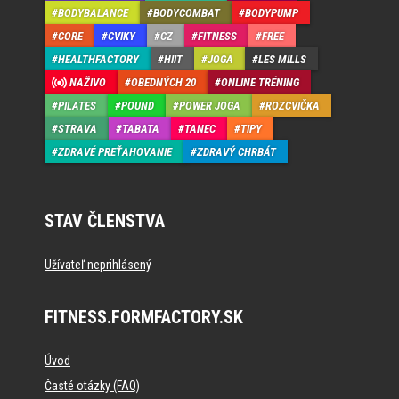
BODYBALANCE
BODYCOMBAT
BODYPUMP
CORE
CVIKY
CZ
FITNESS
FREE
HEALTHFACTORY
HIIT
JOGA
LES MILLS
NAŽIVO
OBEDNÝCH 20
ONLINE TRÉNING
PILATES
POUND
POWER JOGA
ROZCVIČKA
STRAVA
TABATA
TANEC
TIPY
ZDRAVÉ PREŤAHOVANIE
ZDRAVÝ CHRBÁT
STAV ČLENSTVA
Užívateľ neprihlásený
FITNESS.FORMFACTORY.SK
Úvod
Časté otázky (FAQ)