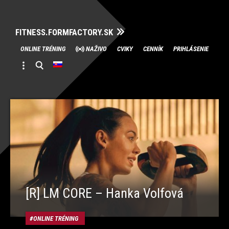
FITNESS.FORMFACTORY.SK
Skip
ONLINE TRÉNING
NAŽIVO
CVIKY
CENNÍK
PRIHLÁSENIE
to
content
[R] LM CORE – Hanka Volfová
ONLINE TRÉNING