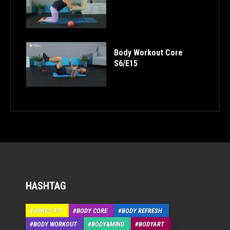
Body Workout Core
S6/E15
HASHTAG
APRÉS-FIT
BODY CORE
BODY REFRESH
BODY WORKOUT
BODY&MIND
BODYART