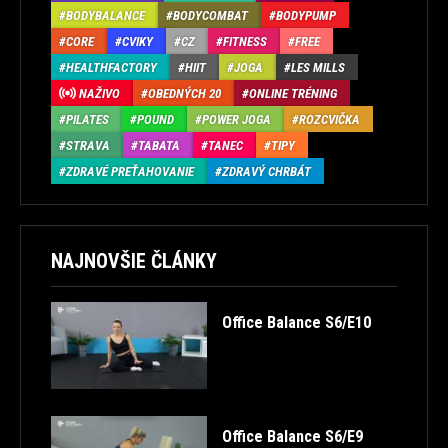
BODYBALANCE
BODYCOMBAT
BODYPUMP
CORE
CVIKY
CZ
FITNESS
FREE
HEALTHFACTORY
HIIT
JOGA
LES MILLS
NAŽIVO
OBEDNÝCH 20
ONLINE TRÉNING
PILATES
POUND
POWER JOGA
ROZCVIČKA
STRAVA
TABATA
TANEC
TIPY
ZDRAVÉ PREŤAHOVANIE
ZDRAVÝ CHRBÁT
NAJNOVŠIE ČLÁNKY
Office Balance S6/E10
Office Balance S6/E9