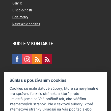
Cenník
O spoločnosti
Dokumenty
Nastavenie cookies
BUĎTE V KONTAKTE
KONTAKT
Súhlas s používaním cookies
E:
recepcia@formfactory.sk
Cookies sú malé dátové súbory, ktoré sú nevyhnutné
pre správnu funkciu stránok, a ktoré preto
Form Factory Slovakia s.r.o., Ružová dolina 480/6, 821 08
umiestňujeme na Váš počítač tak, ako väčšina
Bratislava
internetových stránok. Ide o textové súbory, ktoré
internetové stránky ukladajú na Váš počítač alebo