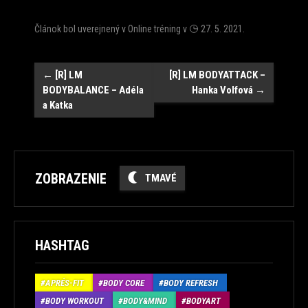
Článok bol uverejnený v
Online tréning
v
27. 5. 2021
.
Post
←
[R] LM
[R] LM BODYATTACK –
BODYBALANCE – Adéla
Hanka Volfová
→
navigation
a Katka
ZOBRAZENIE
TMAVÉ
HASHTAG
APRÉS-FIT
BODY CORE
BODY REFRESH
BODY WORKOUT
BODY&MIND
BODYART