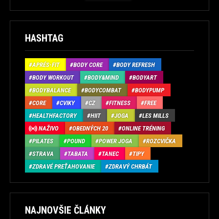
HASHTAG
APRÉS-FIT
BODY CORE
BODY REFRESH
BODY WORKOUT
BODY&MIND
BODYART
BODYBALANCE
BODYCOMBAT
BODYPUMP
CORE
CVIKY
CZ
FITNESS
FREE
HEALTHFACTORY
HIIT
JOGA
LES MILLS
NAŽIVO
OBEDNÝCH 20
ONLINE TRÉNING
PILATES
POUND
POWER JOGA
ROZCVIČKA
STRAVA
TABATA
TANEC
TIPY
ZDRAVÉ PREŤAHOVANIE
ZDRAVÝ CHRBÁT
NAJNOVŠIE ČLÁNKY