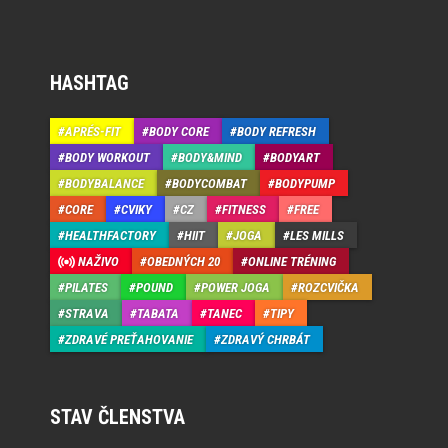
HASHTAG
APRÉS-FIT
BODY CORE
BODY REFRESH
BODY WORKOUT
BODY&MIND
BODYART
BODYBALANCE
BODYCOMBAT
BODYPUMP
CORE
CVIKY
CZ
FITNESS
FREE
HEALTHFACTORY
HIIT
JOGA
LES MILLS
NAŽIVO
OBEDNÝCH 20
ONLINE TRÉNING
PILATES
POUND
POWER JOGA
ROZCVIČKA
STRAVA
TABATA
TANEC
TIPY
ZDRAVÉ PREŤAHOVANIE
ZDRAVÝ CHRBÁT
STAV ČLENSTVA