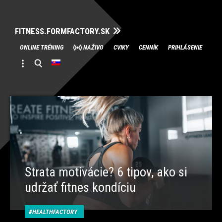
FITNESS.FORMFACTORY.SK
Skip
ONLINE TRÉNING
NAŽIVO
CVIKY
CENNÍK
PRIHLÁSENIE
to
content
Strata motivácie? 6 tipov, ako si
udržať fitnes kondíciu
HEALTHFACTORY