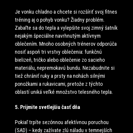
Je vonku chladno a chcete si rozšíriť svoj fitnes
tréning aj o pohyb vonku? Žiadny problém.
Zabaľte sa do tepla a vylepšite svoj zimný šatník
nejakým špeciálne navrhnutým aktívnym
oblečením. Mnoho osobných trénerov odporúča
nosiť aspoň tri vrstvy oblečenia: funkčnú
bielizeň, tričko alebo oblečenie zo sacieho
materiálu, nepremokavú bundu. Nezabudnite si
tiež chrániť ruky a prsty na nohách silnými
ponožkami a rukavicami, pretože z týchto
oblastí uniká veľké množstvo telesného tepla.
5. Prijmite svetlejšiu časť dňa
Pokiaľ trpíte sezónnou afektívnou poruchou
(SAD) – kedy zažívate zlú náladu v temnejších