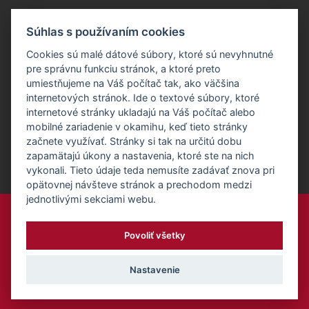
KONTAKT
Súhlas s používaním cookies
E:
recepcia@formfactory.sk
Cookies sú malé dátové súbory, ktoré sú nevyhnutné
pre správnu funkciu stránok, a ktoré preto
Form Factory Slovakia s.r.o., Ružová dolina 480/6, 821 08
umiestňujeme na Váš počítač tak, ako väčšina
Bratislava
internetových stránok. Ide o textové súbory, ktoré
internetové stránky ukladajú na Váš počítač alebo
mobilné zariadenie v okamihu, keď tieto stránky
Za publikovaný obsah sú zodpovední jednotliví autori.
začnete využívať. Stránky si tak na určitú dobu
zapamätajú úkony a nastavenia, ktoré ste na nich
vykonali. Tieto údaje teda nemusíte zadávať znova pri
opätovnej návšteve stránok a prechodom medzi
jednotlivými sekciami webu.
Form Factory Slovakia s.r.o.,
Povoliť všetky
Akékoľvek použitie obshau, vrátanie sťahovania článkov, je bez
povolenia Fit Invset Slovakia s.r.o. zakázané.
Nastavenie