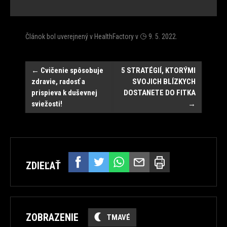
Článok bol uverejnený v
HealthFactory
v
9. 5. 2022
.
Post
←
Cvičenie spôsobuje
5 STRATÉGIÍ, KTORÝMI
zdravie, radosť a
SVOJICH BLÍZKYCH
navigation
prispieva k duševnej
DOSTANETE DO FITKA
sviežosti!
→
ZDIEĽAŤ
ZOBRAZENIE
TMAVÉ