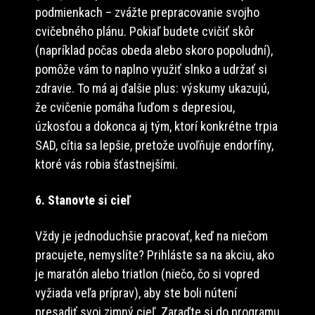
podmienkach – zvážte prepracovanie svojho
cvičebného plánu. Pokiaľ budete cvičiť skôr
(napríklad počas obeda alebo skoro popoludní),
pomôže vám to naplno využiť slnko a udržať si
zdravie. To má aj ďalšie plus: výskumy ukazujú,
že cvičenie pomáha ľuďom s depresiou,
úzkosťou a dokonca aj tým, ktorí konkrétne trpia
SAD, cítia sa lepšie, pretože uvoľňuje endorfíny,
ktoré vás robia šťastnejšími.
6. Stanovte si cieľ
Vždy je jednoduchšie pracovať, keď na niečom
pracujete, nemyslíte? Prihláste sa na akciu, ako
je maratón alebo triatlon (niečo, čo si vopred
vyžiada veľa príprav), aby ste boli nútení
presadiť svoj zimný cieľ. Zaraďte si do programu